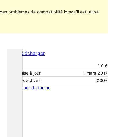
des problèmes de compatibilité lorsqu’il est utilisé
Aperçu
Télécharger
Version
1.0.6
Dernière mise à jour
1 mars 2017
Installations actives
200+
Page d’accueil du thème