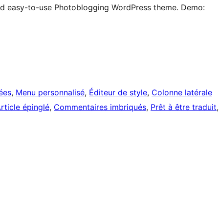
 and easy-to-use Photoblogging WordPress theme. Demo:
ées
, 
Menu personnalisé
, 
Éditeur de style
, 
Colonne latérale
rticle épinglé
, 
Commentaires imbriqués
, 
Prêt à être traduit