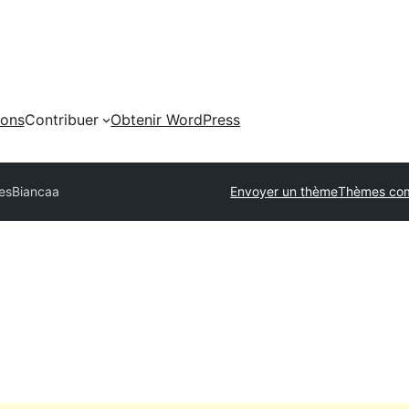
ions
Contribuer
Obtenir WordPress
es
Biancaa
Envoyer un thème
Thèmes co