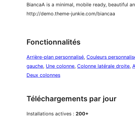
BiancaA is a minimal, mobile ready, beautiful
http://demo.theme-junkie.com/biancaa
Fonctionnalités
Arrière-plan personnalisé
, 
Couleurs personnalis
gauche
, 
Une colonne
, 
Colonne latérale droite
, 
A
Deux colonnes
Téléchargements par jour
Installations actives :
200+