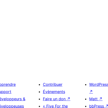
pprendre
Contribuer
WordPres
upport
Évènements
↗
éveloppeurs &
Faire un don
↗
Matt
↗
éveloppeuses
« Five For the
bbPress