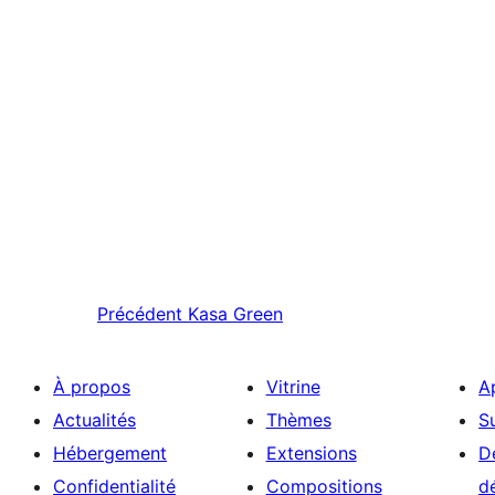
Précédent
Kasa Green
À propos
Vitrine
A
Actualités
Thèmes
S
Hébergement
Extensions
D
Confidentialité
Compositions
d