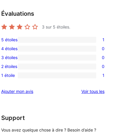
Évaluations
3
sur 5 étoiles.
5 étoiles
1
1
4 étoiles
0
avis
0
3 étoiles
0
à
avis
0
, 
5
2 étoiles
0
à
avis
0
étoile
4
1 étoile
1
à
avis
1
étoile
3
à
avis
avis
Ajouter mon avis
Voir tous les
étoile
2
à
étoile
1
étoile
Support
Vous avez quelque chose à dire ? Besoin d’aide ?