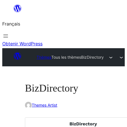
Aller
au
Français
contenu
Obtenir WordPress
Thèmes
Tous les thèmes
BizDirectory
BizDirectory
Themes Artist