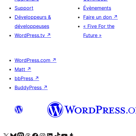
Support
Évènements
Développeurs &
Faire un don
↗
développeuses
« Five For the
WordPress.tv
↗
Future »
WordPress.com
↗
Matt
↗
bbPress
↗
BuddyPress
↗
Visitez notre compte X (précédemment Twitter)
Visiter notre compte Bluesky
Visiter notre compte Mastodon
Visiter notre compte Threads
Consulter notre compte Facebook
Consulter notre compte Instagram
Consulter notre compte LinkedIn
Visiter notre compte TokTok
Visiter notre chaîne YouTube
Visiter notre compte Tumblr