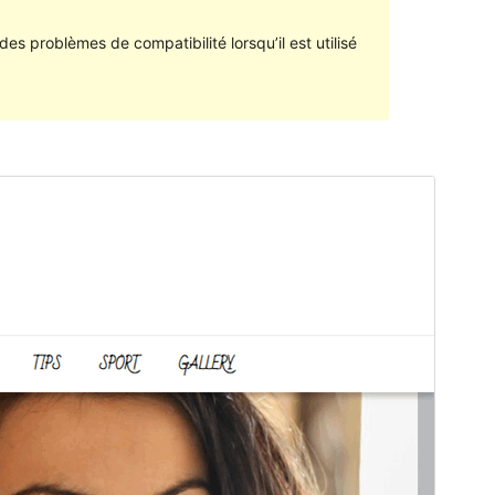
des problèmes de compatibilité lorsqu’il est utilisé
Aperçu
Télécharger
C’est un thème-enfant de
Zago
.
Version
1.0.0
Dernière mise à jour
27 décembre 2021
Installations actives
60+
Version PHP
5.6
Page d’accueil du thème