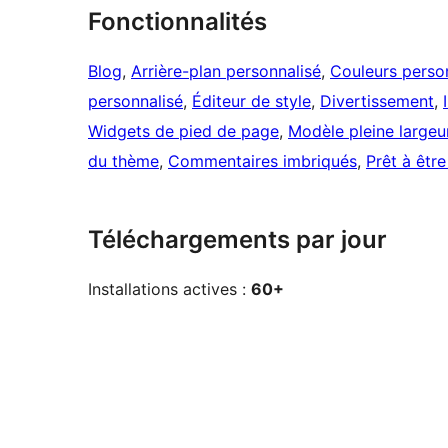
Fonctionnalités
Blog
, 
Arrière-plan personnalisé
, 
Couleurs perso
personnalisé
, 
Éditeur de style
, 
Divertissement
, 
Widgets de pied de page
, 
Modèle pleine largeu
du thème
, 
Commentaires imbriqués
, 
Prêt à être
Téléchargements par jour
Installations actives :
60+