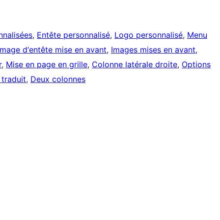
nnalisées
, 
Entête personnalisé
, 
Logo personnalisé
, 
Menu
Image d‘entête mise en avant
, 
Images mises en avant
, 
r
, 
Mise en page en grille
, 
Colonne latérale droite
, 
Options
 traduit
, 
Deux colonnes