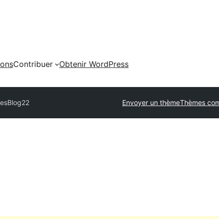
ions
Contribuer
Obtenir WordPress
mes
Blog22
Envoyer un thème
Thèmes com