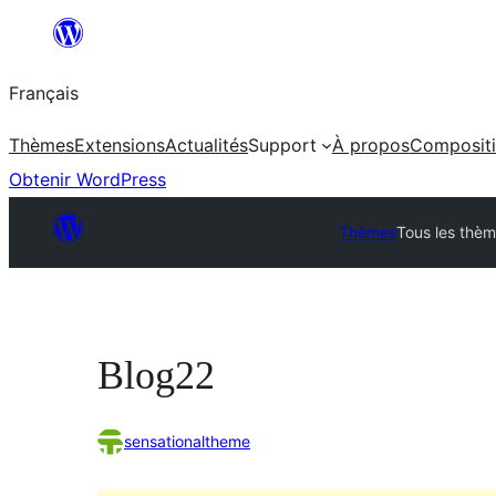
Aller
au
Français
contenu
Thèmes
Extensions
Actualités
Support
À propos
Composit
Obtenir WordPress
Thèmes
Tous les thè
Blog22
sensationaltheme