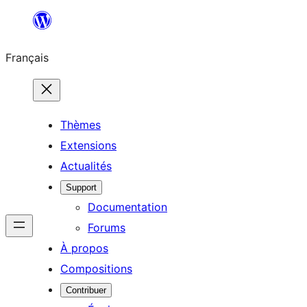
Aller
au
Français
contenu
Thèmes
Extensions
Actualités
Support
Documentation
Forums
À propos
Compositions
Contribuer