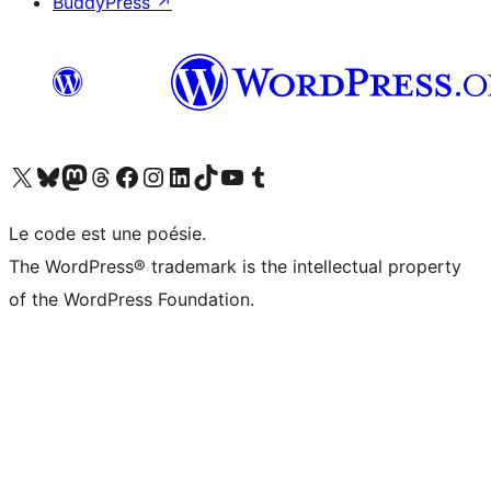
BuddyPress
↗
Visitez notre compte X (précédemment Twitter)
Visiter notre compte Bluesky
Visiter notre compte Mastodon
Visiter notre compte Threads
Consulter notre compte Facebook
Consulter notre compte Instagram
Consulter notre compte LinkedIn
Visiter notre compte TokTok
Visiter notre chaîne YouTube
Visiter notre compte Tumblr
Le code est une poésie.
The WordPress® trademark is the intellectual property
of the WordPress Foundation.