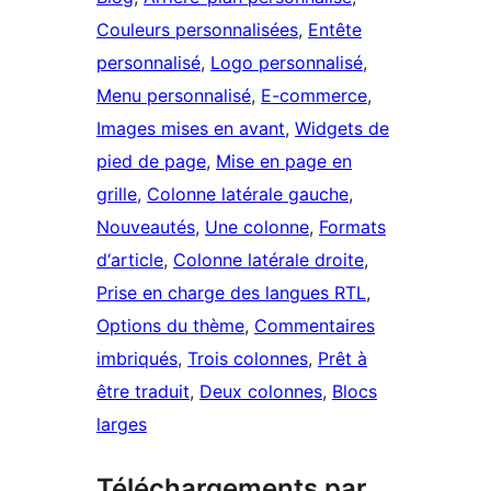
Couleurs personnalisées
, 
Entête
personnalisé
, 
Logo personnalisé
, 
Menu personnalisé
, 
E-commerce
, 
Images mises en avant
, 
Widgets de
pied de page
, 
Mise en page en
grille
, 
Colonne latérale gauche
, 
Nouveautés
, 
Une colonne
, 
Formats
d‘article
, 
Colonne latérale droite
, 
Prise en charge des langues RTL
, 
Options du thème
, 
Commentaires
imbriqués
, 
Trois colonnes
, 
Prêt à
être traduit
, 
Deux colonnes
, 
Blocs
larges
Téléchargements par