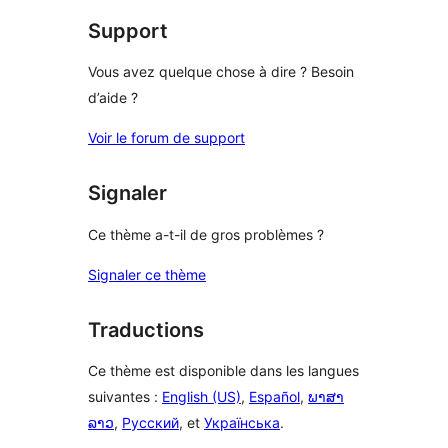
étoile
Support
Vous avez quelque chose à dire ? Besoin
d’aide ?
Voir le forum de support
Signaler
Ce thème a-t-il de gros problèmes ?
Signaler ce thème
Traductions
Ce thème est disponible dans les langues
suivantes :
English (US)
,
Español
,
ພາສາ
ລາວ
,
Русский
, et
Українська
.