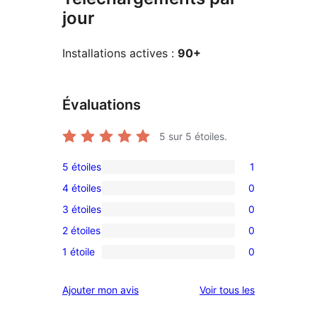
jour
Installations actives :
90+
Évaluations
5
sur 5 étoiles.
5 étoiles
1
1
4 étoiles
0
avis
0
3 étoiles
0
à
avis
0
5
2 étoiles
0
à
avis
0
étoile
4
1 étoile
0
à
avis
0
étoile
3
à
avis
avis
Ajouter mon avis
Voir tous les
étoile
2
à
étoile
1