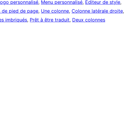
ogo personnalisé
, 
Menu personnalisé
, 
Éditeur de style
, 
 de pied de page
, 
Une colonne
, 
Colonne latérale droite
, 
s imbriqués
, 
Prêt à être traduit
, 
Deux colonnes