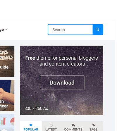
Aperçu
Télécharger
Version
1.1.3
Dernière mise à jour
23 janvier 2026
Installations actives
2 000+
Version de WordPress
6.0
Version PHP
7.0
Page d’accueil du thème