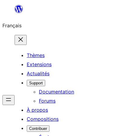
Aller
au
Français
contenu
Thèmes
Extensions
Actualités
Support
Documentation
Forums
À propos
Compositions
Contribuer