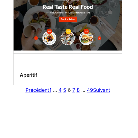
Apéritif
Précédent
1
…
4
5
6
7
8
…
49
Suivant