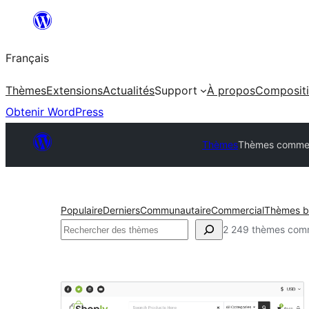
Aller
au
Français
contenu
Thèmes
Extensions
Actualités
Support
À propos
Composit
Obtenir WordPress
Thèmes
Thèmes comme
Populaire
Derniers
Communautaire
Commercial
Thèmes ba
Rechercher
2 249 thèmes com
Thèmes
commerciaux