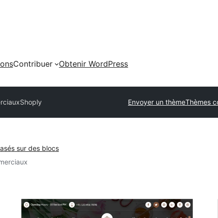
ions
Contribuer
Obtenir WordPress
rciaux
Shoply
Envoyer un thème
Thèmes c
sés sur des blocs
merciaux