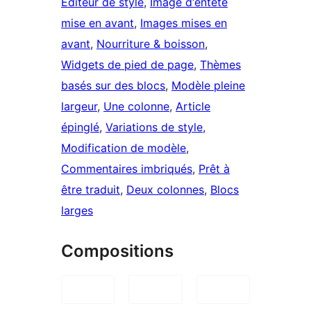
Éditeur de style
, 
Image d‘entête
mise en avant
, 
Images mises en
avant
, 
Nourriture & boisson
, 
Widgets de pied de page
, 
Thèmes
basés sur des blocs
, 
Modèle pleine
largeur
, 
Une colonne
, 
Article
épinglé
, 
Variations de style
, 
Modification de modèle
, 
Commentaires imbriqués
, 
Prêt à
être traduit
, 
Deux colonnes
, 
Blocs
larges
Compositions