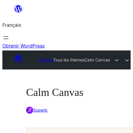
Aller
au
Français
contenu
Obtenir WordPress
Thèmes
Tous les thèmes
Calm Canvas
Calm Canvas
Superb