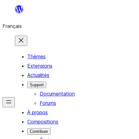
Aller
au
Français
contenu
Thèmes
Extensions
Actualités
Support
Documentation
Forums
À propos
Compositions
Contribuer