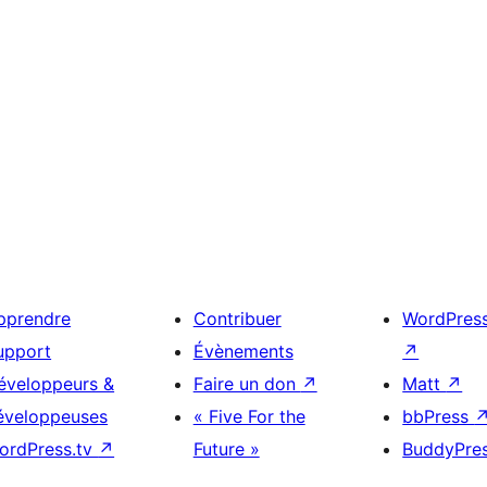
pprendre
Contribuer
WordPres
upport
Évènements
↗
éveloppeurs &
Faire un don
↗
Matt
↗
éveloppeuses
« Five For the
bbPress
ordPress.tv
↗
Future »
BuddyPre