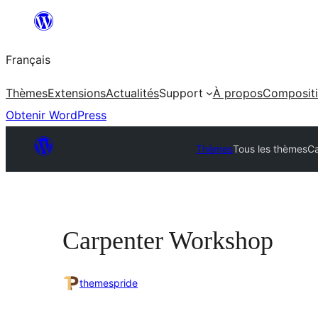
Aller
au
Français
contenu
Thèmes
Extensions
Actualités
Support
À propos
Composit
Obtenir WordPress
Thèmes
Tous les thèmes
Ca
Carpenter Workshop
themespride