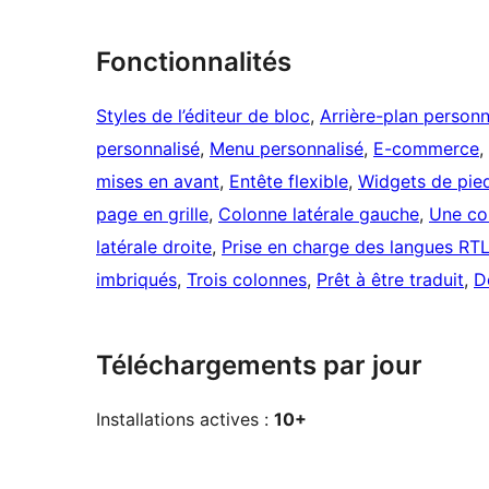
Fonctionnalités
Styles de l’éditeur de bloc
, 
Arrière-plan personn
personnalisé
, 
Menu personnalisé
, 
E-commerce
, 
mises en avant
, 
Entête flexible
, 
Widgets de pie
page en grille
, 
Colonne latérale gauche
, 
Une co
latérale droite
, 
Prise en charge des langues RT
imbriqués
, 
Trois colonnes
, 
Prêt à être traduit
, 
D
Téléchargements par jour
Installations actives :
10+