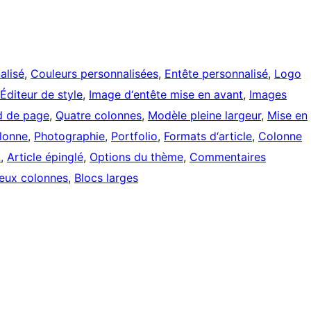
alisé
, 
Couleurs personnalisées
, 
Entête personnalisé
, 
Logo
Éditeur de style
, 
Image d‘entête mise en avant
, 
Images
d de page
, 
Quatre colonnes
, 
Modèle pleine largeur
, 
Mise en
lonne
, 
Photographie
, 
Portfolio
, 
Formats d‘article
, 
Colonne
L
, 
Article épinglé
, 
Options du thème
, 
Commentaires
eux colonnes
, 
Blocs larges