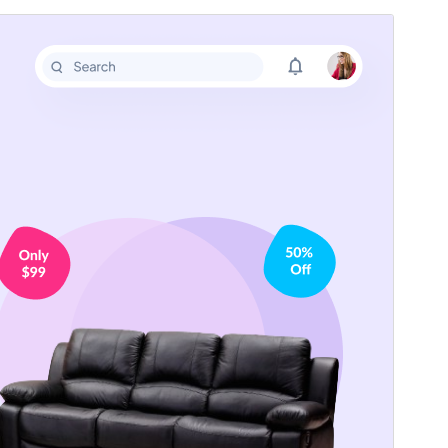
Aperçu
Télécharger
Version
4.0.4
Dernière mise à jour
15 juillet 2026
Installations actives
10+
Version de WordPress
5.0
Version PHP
5.6
Page d’accueil du thème