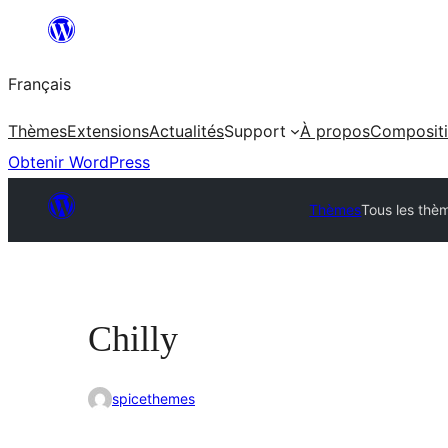
Aller
au
Français
contenu
Thèmes
Extensions
Actualités
Support
À propos
Composit
Obtenir WordPress
Thèmes
Tous les thè
Chilly
spicethemes