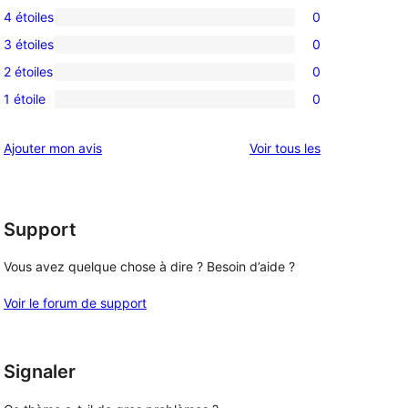
4 étoiles
0
avis
0
3 étoiles
0
à
avis
0
5
2 étoiles
0
à
avis
0
étoiles
4
1 étoile
0
à
avis
0
étoile
3
à
avis
avis
Ajouter mon avis
Voir tous les
étoile
2
à
étoile
1
étoile
Support
Vous avez quelque chose à dire ? Besoin d’aide ?
Voir le forum de support
Signaler