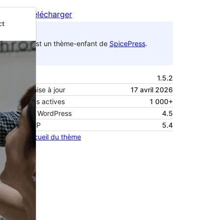
Aperçu
Télécharger
C’est un thème-enfant de
SpicePress
.
Version
1.5.2
Dernière mise à jour
17 avril 2026
Installations actives
1 000+
Version de WordPress
4.5
Version PHP
5.4
Page d’accueil du thème