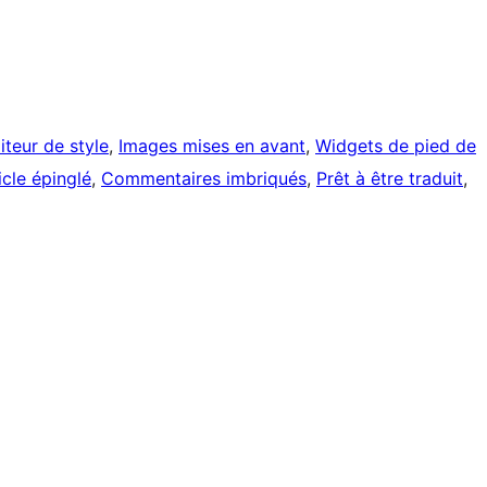
iteur de style
, 
Images mises en avant
, 
Widgets de pied de
icle épinglé
, 
Commentaires imbriqués
, 
Prêt à être traduit
, 