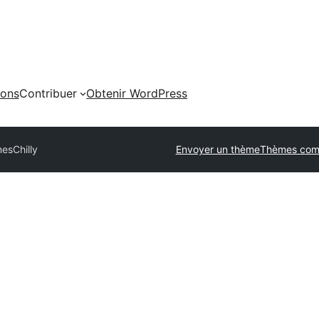
ions
Contribuer
Obtenir WordPress
mes
Chilly
Envoyer un thème
Thèmes com