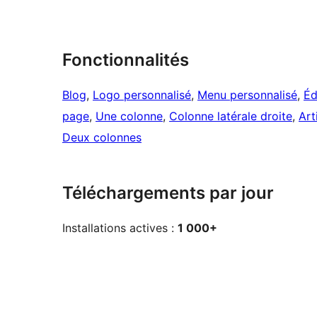
Fonctionnalités
Blog
, 
Logo personnalisé
, 
Menu personnalisé
, 
Éd
page
, 
Une colonne
, 
Colonne latérale droite
, 
Art
Deux colonnes
Téléchargements par jour
Installations actives :
1 000+