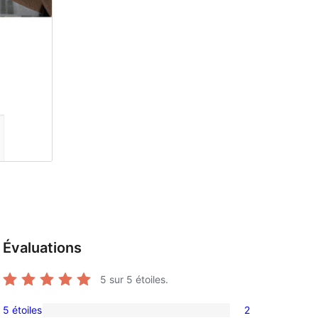
Évaluations
5
sur 5 étoiles.
5 étoiles
2
2