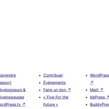
pprendre
Contribuer
WordPres
upport
Évènements
↗
éveloppeurs &
Faire un don
↗
Matt
↗
éveloppeuses
« Five For the
bbPress
ordPress.tv
↗
Future »
BuddyPre