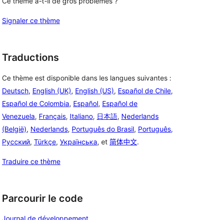
Ce thème a-t-il de gros problèmes ?
Signaler ce thème
Traductions
Ce thème est disponible dans les langues suivantes :
Deutsch
,
English (UK)
,
English (US)
,
Español de Chile
,
Español de Colombia
,
Español
,
Español de
Venezuela
,
Français
,
Italiano
,
日本語
,
Nederlands
(België)
,
Nederlands
,
Português do Brasil
,
Português
,
Русский
,
Türkçe
,
Українська
, et
简体中文
.
Traduire ce thème
Parcourir le code
Journal de développement