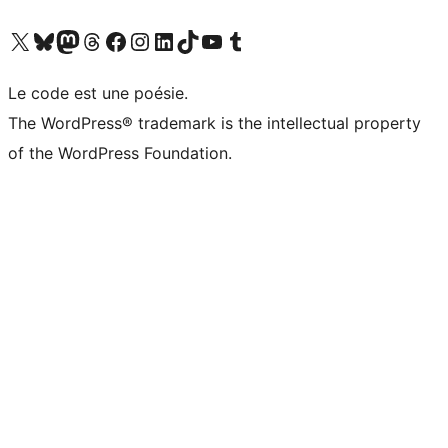
Visitez notre compte X (précédemment Twitter)
Visiter notre compte Bluesky
Visiter notre compte Mastodon
Visiter notre compte Threads
Consulter notre compte Facebook
Consulter notre compte Instagram
Consulter notre compte LinkedIn
Visiter notre compte TokTok
Visiter notre chaîne YouTube
Visiter notre compte Tumblr
Le code est une poésie.
The WordPress® trademark is the intellectual property
of the WordPress Foundation.