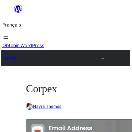
Aller
au
Français
contenu
Obtenir WordPress
Thèmes
Corpex
Nayra Themes