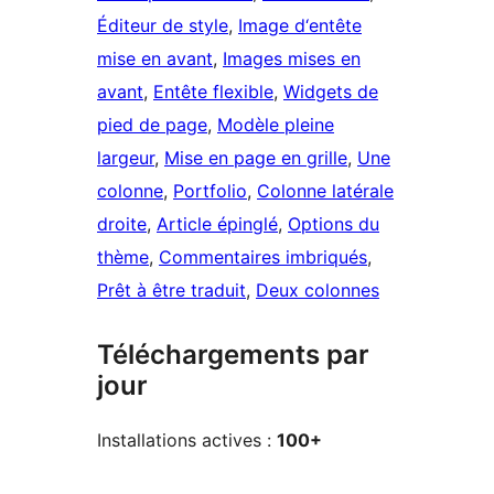
Éditeur de style
, 
Image d‘entête
mise en avant
, 
Images mises en
avant
, 
Entête flexible
, 
Widgets de
pied de page
, 
Modèle pleine
largeur
, 
Mise en page en grille
, 
Une
colonne
, 
Portfolio
, 
Colonne latérale
droite
, 
Article épinglé
, 
Options du
thème
, 
Commentaires imbriqués
, 
Prêt à être traduit
, 
Deux colonnes
Téléchargements par
jour
Installations actives :
100+