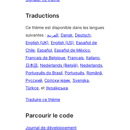
Traductions
Ce thème est disponible dans les langues
suivantes :
العربية
,
Dansk
,
Deutsch
,
English (UK)
,
English (US)
,
Español de
Chile
,
Español
,
Español de México
,
Français de Belgique
,
Français
,
Italiano
,
日本語
,
Nederlands (België)
,
Nederlands
,
Português do Brasil
,
Português
,
Română
,
Русский
,
Српски језик
,
Svenska
,
Türkçe
, et
Українська
.
Traduire ce thème
Parcourir le code
Journal de développement