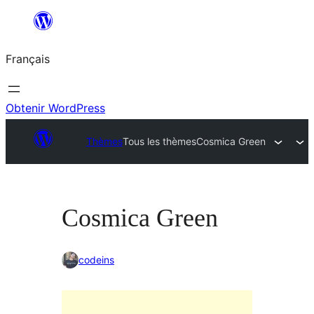
Aller
au
Français
contenu
Obtenir WordPress
Thèmes
Tous les thèmes
Cosmica Green
Cosmica Green
codeins