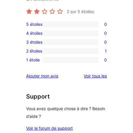
2
sur 5 étoiles.
5 étoiles
0
0
4 étoiles
0
avis
0
3 étoiles
0
à
avis
0
5
2 étoiles
1
à
avis
1
étoile
4
1 étoile
0
à
avis
0
étoile
3
à
avis
avis
Ajouter mon avis
Voir tous les
étoile
2
à
étoile
1
étoile
Support
Vous avez quelque chose à dire ? Besoin
d’aide ?
Voir le forum de support