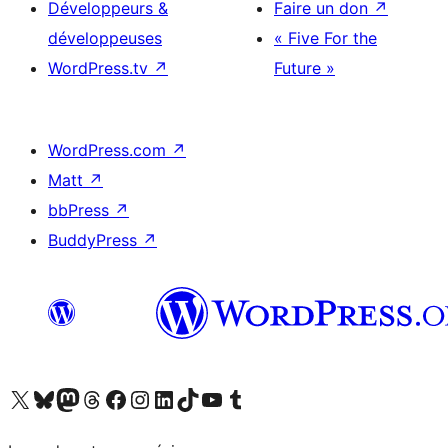
Développeurs &
Faire un don
↗
développeuses
« Five For the
WordPress.tv
↗
Future »
WordPress.com
↗
Matt
↗
bbPress
↗
BuddyPress
↗
Visitez notre compte X (précédemment Twitter)
Visiter notre compte Bluesky
Visiter notre compte Mastodon
Visiter notre compte Threads
Consulter notre compte Facebook
Consulter notre compte Instagram
Consulter notre compte LinkedIn
Visiter notre compte TokTok
Visiter notre chaîne YouTube
Visiter notre compte Tumblr