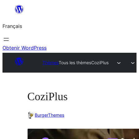
Aller
au
Français
contenu
Obtenir WordPress
Thèmes
Tous les thèmes
CoziPlus
CoziPlus
BurgerThemes