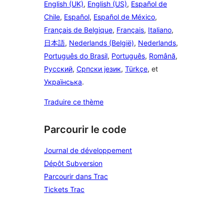
English (UK)
,
English (US)
,
Español de
Chile
,
Español
,
Español de México
,
Français de Belgique
,
Français
,
Italiano
,
日本語
,
Nederlands (België)
,
Nederlands
,
Português do Brasil
,
Português
,
Română
,
Русский
,
Српски језик
,
Türkçe
, et
Українська
.
Traduire ce thème
Parcourir le code
Journal de développement
Dépôt Subversion
Parcourir dans Trac
Tickets Trac