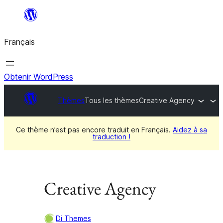
Aller
au
Français
contenu
Obtenir WordPress
Thèmes
Tous les thèmes
Creative Agency
Ce thème n’est pas encore traduit en Français.
Aidez à sa
traduction !
Creative Agency
Di Themes