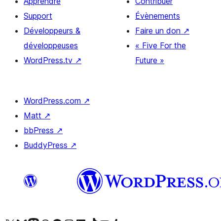
Apprendre
Contribuer
Support
Évènements
Développeurs &
Faire un don
↗
développeuses
« Five For the
WordPress.tv
↗
Future »
WordPress.com
↗
Matt
↗
bbPress
↗
BuddyPress
↗