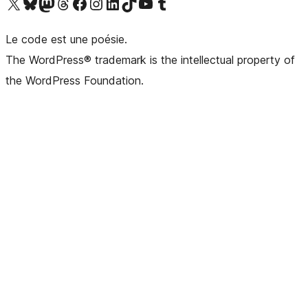
Visitez notre compte X (précédemment Twitter)
Visiter notre compte Bluesky
Visiter notre compte Mastodon
Visiter notre compte Threads
Consulter notre compte Facebook
Consulter notre compte Instagram
Consulter notre compte LinkedIn
Visiter notre compte TokTok
Visiter notre chaîne YouTube
Visiter notre compte Tumblr
Le code est une poésie.
The WordPress® trademark is the intellectual property of
the WordPress Foundation.