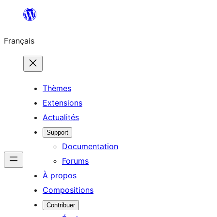
Aller
au
Français
contenu
Thèmes
Extensions
Actualités
Support
Documentation
Forums
À propos
Compositions
Contribuer