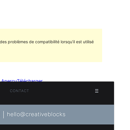
des problèmes de compatibilité lorsqu’il est utilisé
Aperçu
Télécharger
Version
1.0.2
Dernière mise à jour
3 août 2023
Installations actives
50+
Version de WordPress
6.1
Version PHP
5.6
Page d’accueil du thème