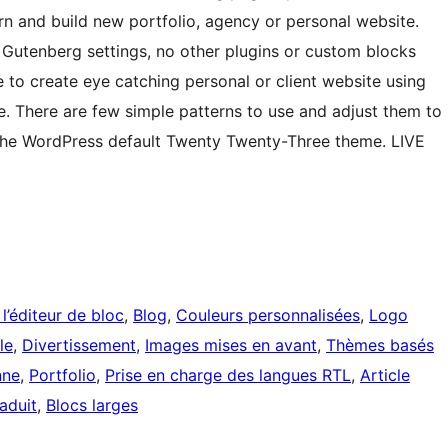
rn and build new portfolio, agency or personal website.
t Gutenberg settings, no other plugins or custom blocks
to create eye catching personal or client website using
. There are few simple patterns to use and adjust them to
 the WordPress default Twenty Twenty-Three theme. LIVE
 l’éditeur de bloc
, 
Blog
, 
Couleurs personnalisées
, 
Logo
le
, 
Divertissement
, 
Images mises en avant
, 
Thèmes basés
nne
, 
Portfolio
, 
Prise en charge des langues RTL
, 
Article
raduit
, 
Blocs larges