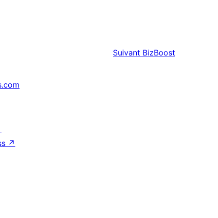
Suivant
BizBoost
s.com
↗
ss
↗