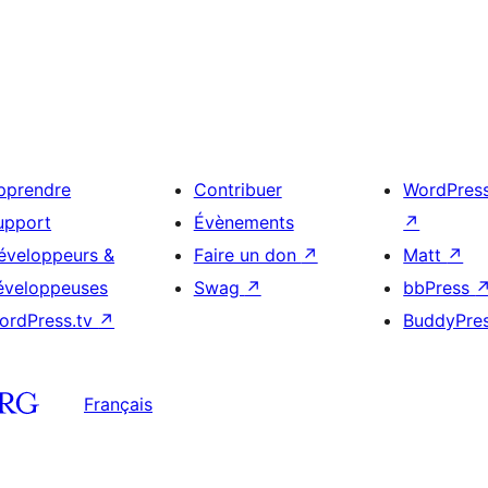
pprendre
Contribuer
WordPres
upport
Évènements
↗
éveloppeurs &
Faire un don
↗
Matt
↗
éveloppeuses
Swag
↗
bbPress
ordPress.tv
↗
BuddyPre
Français