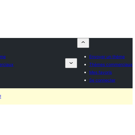
ème
Envoyer un thème
rciaux
Thèmes commerciaux
Mes favoris
Se connecter
!