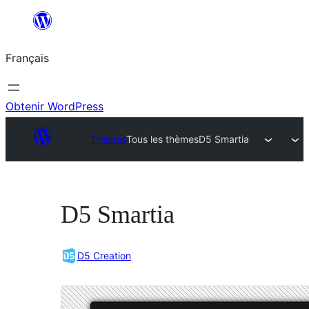
Aller
au
Français
contenu
Obtenir WordPress
Thèmes
Tous les thèmes
D5 Smartia
D5 Smartia
D5 Creation