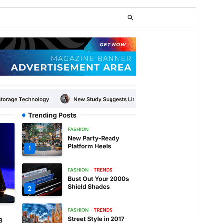
Aperçu
Télécharger
C’est un thème-enfant de
Macro News
.
Version
1.0.1
Dernière mise à jour
6 août 2026
Installations actives
300+
Version de WordPress
5.0
Version PHP
8.0
Page d’accueil du thème