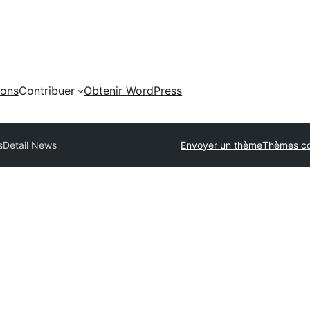
ions
Contribuer
Obtenir WordPress
s
Detail News
Envoyer un thème
Thèmes c