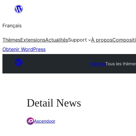
Aller
au
Français
contenu
Thèmes
Extensions
Actualités
Support
À propos
Composit
Obtenir WordPress
Thèmes
Tous les thème
Detail News
Ascendoor