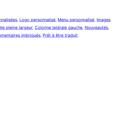
nnalisées
, 
Logo personnalisé
, 
Menu personnalisé
, 
Images
le pleine largeur
, 
Colonne latérale gauche
, 
Nouveautés
, 
mentaires imbriqués
, 
Prêt à être traduit