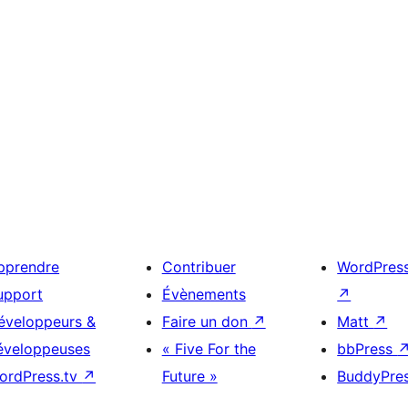
pprendre
Contribuer
WordPres
upport
Évènements
↗
éveloppeurs &
Faire un don
↗
Matt
↗
éveloppeuses
« Five For the
bbPress
ordPress.tv
↗
Future »
BuddyPre