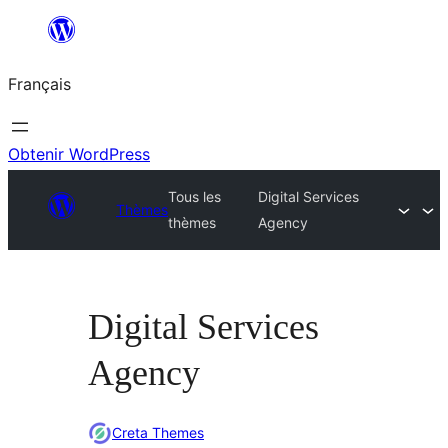
Aller
au
Français
contenu
Obtenir WordPress
Tous les
Digital Services
Thèmes
thèmes
Agency
Digital Services
Agency
Creta Themes