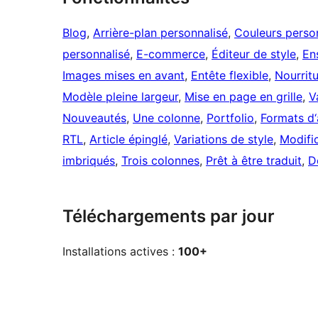
Blog
, 
Arrière-plan personnalisé
, 
Couleurs perso
personnalisé
, 
E-commerce
, 
Éditeur de style
, 
En
Images mises en avant
, 
Entête flexible
, 
Nourrit
Modèle pleine largeur
, 
Mise en page en grille
, 
V
Nouveautés
, 
Une colonne
, 
Portfolio
, 
Formats d‘
RTL
, 
Article épinglé
, 
Variations de style
, 
Modifi
imbriqués
, 
Trois colonnes
, 
Prêt à être traduit
, 
D
Téléchargements par jour
Installations actives :
100+