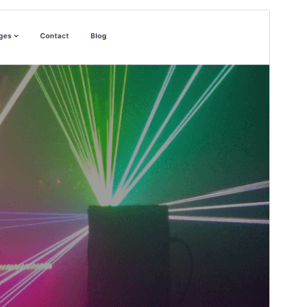
Aperçu
Télécharger
Version
1.8
Dernière mise à jour
25 avril 2026
Installations actives
100+
Version PHP
5.6
Page d’accueil du thème