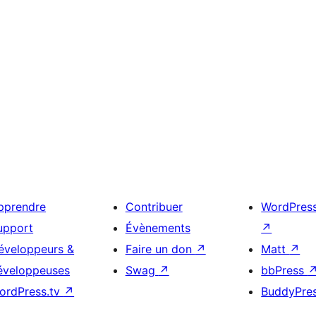
pprendre
Contribuer
WordPres
upport
Évènements
↗
éveloppeurs &
Faire un don
↗
Matt
↗
éveloppeuses
Swag
↗
bbPress
ordPress.tv
↗
BuddyPre