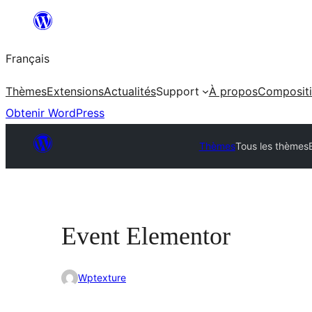
Aller
au
Français
contenu
Thèmes
Extensions
Actualités
Support
À propos
Composit
Obtenir WordPress
Thèmes
Tous les thèmes
Event Elementor
Wptexture