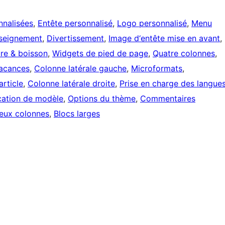
nnalisées
, 
Entête personnalisé
, 
Logo personnalisé
, 
Menu
seignement
, 
Divertissement
, 
Image d‘entête mise en avant
, 
ure & boisson
, 
Widgets de pied de page
, 
Quatre colonnes
, 
acances
, 
Colonne latérale gauche
, 
Microformats
, 
article
, 
Colonne latérale droite
, 
Prise en charge des langue
cation de modèle
, 
Options du thème
, 
Commentaires
eux colonnes
, 
Blocs larges