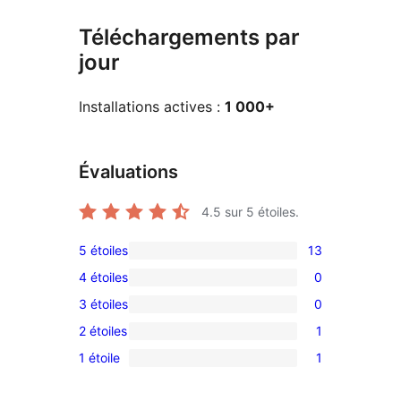
Téléchargements par
jour
Installations actives :
1 000+
Évaluations
4.5
sur 5 étoiles.
5 étoiles
13
13
4 étoiles
0
avis
0
3 étoiles
0
à
avis
0
5
2 étoiles
1
à
avis
1
étoiles
4
1 étoile
1
à
avis
1
étoile
3
à
avis