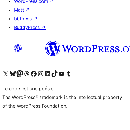
WordPress.com
↗
Matt
↗
bbPress
↗
BuddyPress
↗
Visitez notre compte X (précédemment Twitter)
Visiter notre compte Bluesky
Visiter notre compte Mastodon
Visiter notre compte Threads
Consulter notre compte Facebook
Consulter notre compte Instagram
Consulter notre compte LinkedIn
Visiter notre compte TokTok
Visiter notre chaîne YouTube
Visiter notre compte Tumblr
Le code est une poésie.
The WordPress® trademark is the intellectual property
of the WordPress Foundation.