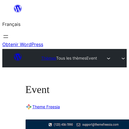
Aller
au
Français
contenu
Obtenir WordPress
Thèmes
Tous les thèmes
Event
Event
Theme Freesia