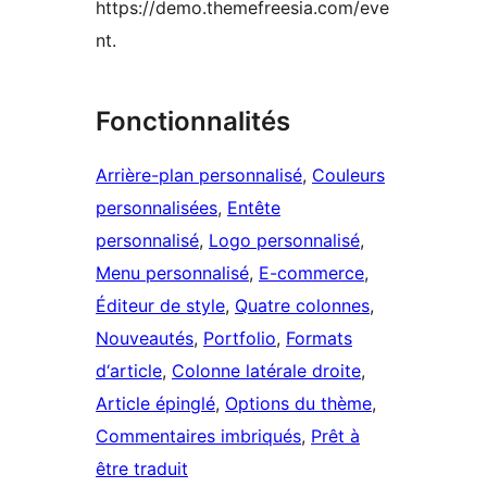
https://demo.themefreesia.com/eve
nt.
Fonctionnalités
Arrière-plan personnalisé
, 
Couleurs
personnalisées
, 
Entête
personnalisé
, 
Logo personnalisé
, 
Menu personnalisé
, 
E-commerce
, 
Éditeur de style
, 
Quatre colonnes
, 
Nouveautés
, 
Portfolio
, 
Formats
d‘article
, 
Colonne latérale droite
, 
Article épinglé
, 
Options du thème
, 
Commentaires imbriqués
, 
Prêt à
être traduit