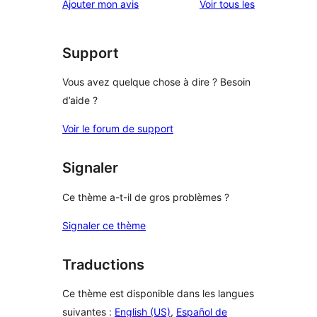
avis
Ajouter mon avis
Voir tous les
étoile
2
à
étoile
1
étoile
Support
Vous avez quelque chose à dire ? Besoin
d’aide ?
Voir le forum de support
Signaler
Ce thème a-t-il de gros problèmes ?
Signaler ce thème
Traductions
Ce thème est disponible dans les langues
suivantes :
English (US)
,
Español de