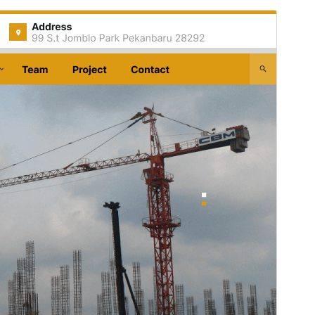
Aperçu
Télécharger
Version
1.4.2
Dernière mise à jour
15 juillet 2026
Installations actives
90+
Version PHP
7.2
Page d’accueil du thème