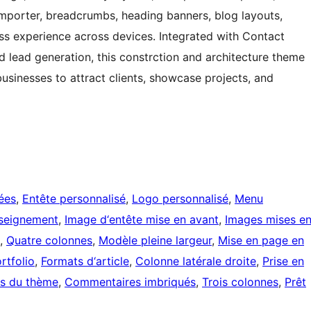
importer, breadcrumbs, heading banners, blog layouts,
ss experience across devices. Integrated with Contact
nd lead generation, this constrction and architecture theme
usinesses to attract clients, showcase projects, and
ées
, 
Entête personnalisé
, 
Logo personnalisé
, 
Menu
seignement
, 
Image d‘entête mise en avant
, 
Images mises e
, 
Quatre colonnes
, 
Modèle pleine largeur
, 
Mise en page en
rtfolio
, 
Formats d‘article
, 
Colonne latérale droite
, 
Prise en
s du thème
, 
Commentaires imbriqués
, 
Trois colonnes
, 
Prêt