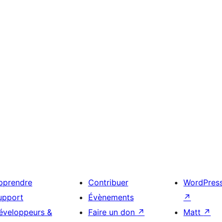
pprendre
Contribuer
WordPres
upport
Évènements
↗
éveloppeurs &
Faire un don
↗
Matt
↗