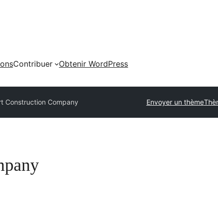
ions
Contribuer
Obtenir WordPress
rt Construction Company
Envoyer un thème
Thè
mpany