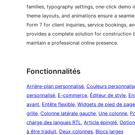
families, typography settings, one-click demo 
theme layouts, and animations ensure a seamle
Form 7 for client inquiries, service bookings, a
provides a complete solution for construction b
maintain a professional online presence.
Fonctionnalités
Arrière-plan personnalisé
, 
Couleurs personnalis
personnalisé
, 
E-commerce
, 
Éditeur de style
, 
En
avant
, 
Entête flexible
, 
Widgets de pied de page
grille
, 
Colonne latérale gauche
, 
Une colonne
, 
Po
charge des langues RTL
, 
Article épinglé
, 
Option
à être traduit
, 
Deux colonnes
, 
Blocs larges