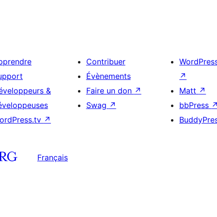
pprendre
Contribuer
WordPres
upport
Évènements
↗
éveloppeurs &
Faire un don
↗
Matt
↗
éveloppeuses
Swag
↗
bbPress
ordPress.tv
↗
BuddyPre
Français