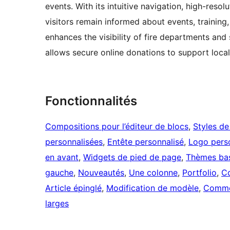
events. With its intuitive navigation, high-reso
visitors remain informed about events, training
enhances the visibility of fire departments and
allows secure online donations to support loca
Fonctionnalités
Compositions pour l’éditeur de blocs
, 
Styles de
personnalisées
, 
Entête personnalisé
, 
Logo pers
en avant
, 
Widgets de pied de page
, 
Thèmes bas
gauche
, 
Nouveautés
, 
Une colonne
, 
Portfolio
, 
Co
Article épinglé
, 
Modification de modèle
, 
Commen
larges