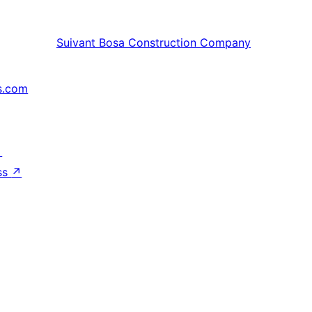
Suivant
Bosa Construction Company
s.com
↗
ss
↗