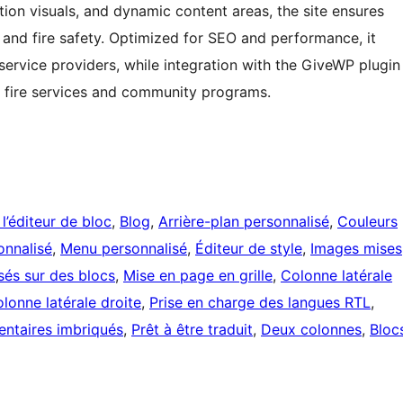
lution visuals, and dynamic content areas, the site ensures
, and fire safety. Optimized for SEO and performance, it
 service providers, while integration with the GiveWP plugin
l fire services and community programs.
 l’éditeur de bloc
, 
Blog
, 
Arrière-plan personnalisé
, 
Couleurs
onnalisé
, 
Menu personnalisé
, 
Éditeur de style
, 
Images mises
és sur des blocs
, 
Mise en page en grille
, 
Colonne latérale
lonne latérale droite
, 
Prise en charge des langues RTL
, 
taires imbriqués
, 
Prêt à être traduit
, 
Deux colonnes
, 
Bloc