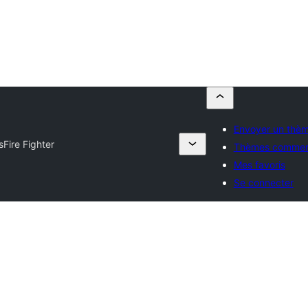
Envoyer un thè
s
Fire Fighter
Thèmes commer
Mes favoris
Se connecter