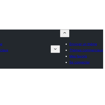
me
Envoyer un thème
ciaux
Thèmes commerciaux
Mes favoris
Se connecter