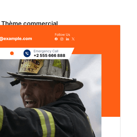
Thème commercial
Ce thème est gratuit mais offre des mises à niveau
commerciales ou un support supplémentaire
payants.
Voir le support
Aperçu
Télécharger
Version
3.0.5
Dernière mise à jour
7 août 2026
Installations actives
200+
Version de WordPress
6.1
Version PHP
5.6
Page d’accueil du thème