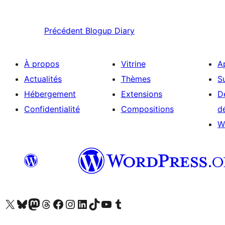
Précédent
Blogup Diary
À propos
Vitrine
A
Actualités
Thèmes
S
Hébergement
Extensions
D
Confidentialité
Compositions
d
W
Visitez notre compte X (précédemment Twitter)
Visiter notre compte Bluesky
Visiter notre compte Mastodon
Visiter notre compte Threads
Consulter notre compte Facebook
Consulter notre compte Instagram
Consulter notre compte LinkedIn
Visiter notre compte TokTok
Visiter notre chaîne YouTube
Visiter notre compte Tumblr