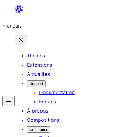
Aller
au
Français
contenu
Thèmes
Extensions
Actualités
Support
Documentation
Forums
À propos
Compositions
Contribuer