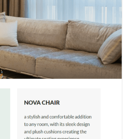
Version de WordPress
5.9
Version PHP
7.4
Page d’accueil du thème