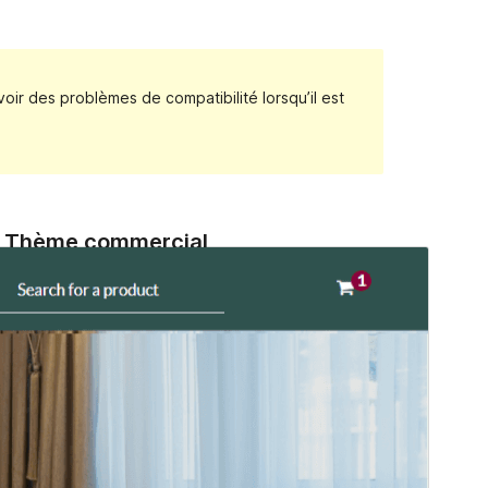
voir des problèmes de compatibilité lorsqu’il est
Thème commercial
Ce thème est gratuit mais offre des mises à niveau
commerciales ou un support supplémentaire
payants.
Voir le support
Aperçu
Télécharger
Version
1.0.4
Dernière mise à jour
19 février 2024
Installations actives
40+