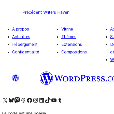
Précédent
Writers Haven
À propos
Vitrine
A
Actualités
Thèmes
S
Hébergement
Extensions
D
Confidentialité
Compositions
d
W
Visitez notre compte X (précédemment Twitter)
Visiter notre compte Bluesky
Visiter notre compte Mastodon
Visiter notre compte Threads
Consulter notre compte Facebook
Consulter notre compte Instagram
Consulter notre compte LinkedIn
Visiter notre compte TokTok
Visiter notre chaîne YouTube
Visiter notre compte Tumblr
Le code est une poésie.