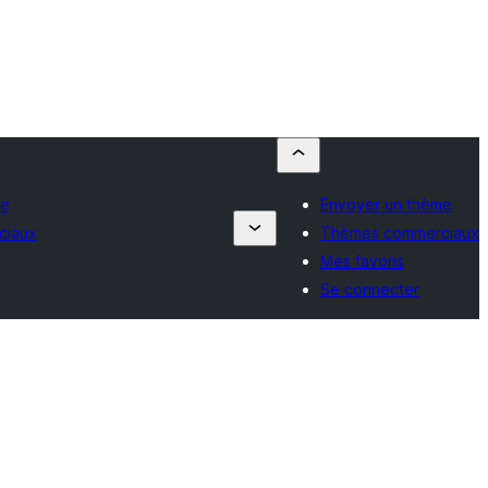
me
Envoyer un thème
ciaux
Thèmes commerciaux
Mes favoris
Se connecter