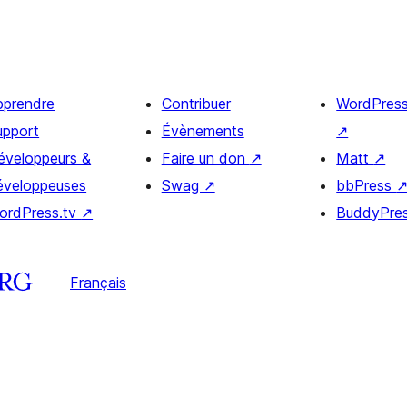
pprendre
Contribuer
WordPres
upport
Évènements
↗
éveloppeurs &
Faire un don
↗
Matt
↗
éveloppeuses
Swag
↗
bbPress
ordPress.tv
↗
BuddyPre
Français