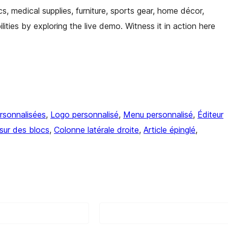
s, medical supplies, furniture, sports gear, home décor,
ities by exploring the live demo. Witness it in action here
rsonnalisées
, 
Logo personnalisé
, 
Menu personnalisé
, 
Éditeur
ur des blocs
, 
Colonne latérale droite
, 
Article épinglé
, 