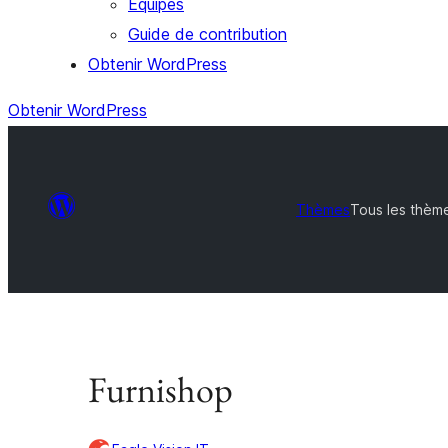
Équipes
Guide de contribution
Obtenir WordPress
Obtenir WordPress
Thèmes
Tous les thèm
Furnishop