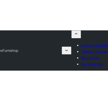
Envoyer un thè
es
Furnishop
Thèmes commer
Mes favoris
Se connecter