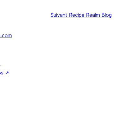
Suivant
Recipe Realm Blog
s.com
↗
ss
↗