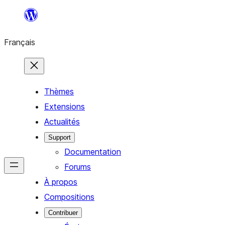
Aller
au
Français
contenu
Thèmes
Extensions
Actualités
Support
Documentation
Forums
À propos
Compositions
Contribuer