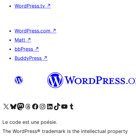
WordPress.tv
↗
WordPress.com
↗
Matt
↗
bbPress
↗
BuddyPress
↗
Visitez notre compte X (précédemment Twitter)
Visiter notre compte Bluesky
Visiter notre compte Mastodon
Visiter notre compte Threads
Consulter notre compte Facebook
Consulter notre compte Instagram
Consulter notre compte LinkedIn
Visiter notre compte TokTok
Visiter notre chaîne YouTube
Visiter notre compte Tumblr
Le code est une poésie.
The WordPress® trademark is the intellectual property