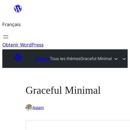
Aller
au
Français
contenu
Obtenir WordPress
Thèmes
Tous les thèmes
Graceful Minimal
Graceful Minimal
Aslam