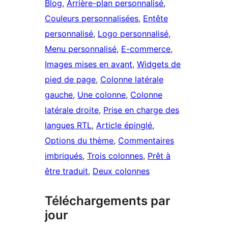
Blog
, 
Arrière-plan personnalisé
, 
Couleurs personnalisées
, 
Entête
personnalisé
, 
Logo personnalisé
, 
Menu personnalisé
, 
E-commerce
, 
Images mises en avant
, 
Widgets de
pied de page
, 
Colonne latérale
gauche
, 
Une colonne
, 
Colonne
latérale droite
, 
Prise en charge des
langues RTL
, 
Article épinglé
, 
Options du thème
, 
Commentaires
imbriqués
, 
Trois colonnes
, 
Prêt à
être traduit
, 
Deux colonnes
Téléchargements par
jour