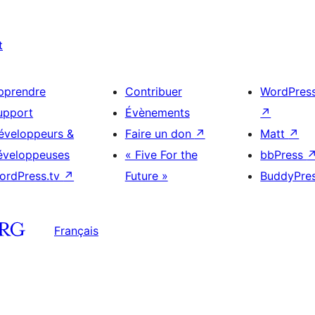
t
pprendre
Contribuer
WordPres
upport
Évènements
↗
éveloppeurs &
Faire un don
↗
Matt
↗
éveloppeuses
« Five For the
bbPress
ordPress.tv
↗
Future »
BuddyPre
Français