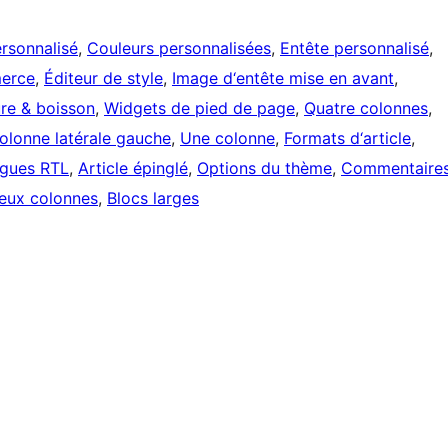
ersonnalisé
, 
Couleurs personnalisées
, 
Entête personnalisé
, 
erce
, 
Éditeur de style
, 
Image d‘entête mise en avant
, 
ure & boisson
, 
Widgets de pied de page
, 
Quatre colonnes
, 
olonne latérale gauche
, 
Une colonne
, 
Formats d‘article
, 
ngues RTL
, 
Article épinglé
, 
Options du thème
, 
Commentaire
eux colonnes
, 
Blocs larges