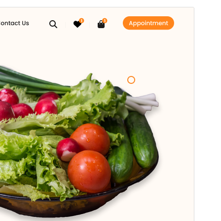
Thème commercial
Ce thème est gratuit mais offre des mises à niveau
commerciales ou un support supplémentaire
payants.
Voir le support
Aperçu
Télécharger
Version
1.3.0
Dernière mise à jour
16 juillet 2026
Installations actives
1 000+
Version de WordPress
5.5
Version PHP
7.2
Page d’accueil du thème