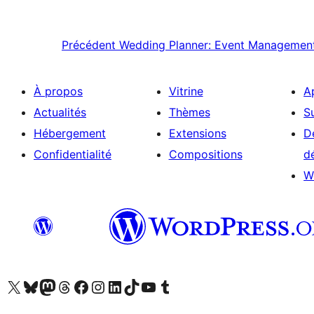
Précédent
Wedding Planner: Event Managemen
À propos
Vitrine
A
Actualités
Thèmes
S
Hébergement
Extensions
D
Confidentialité
Compositions
d
W
Visitez notre compte X (précédemment Twitter)
Visiter notre compte Bluesky
Visiter notre compte Mastodon
Visiter notre compte Threads
Consulter notre compte Facebook
Consulter notre compte Instagram
Consulter notre compte LinkedIn
Visiter notre compte TokTok
Visiter notre chaîne YouTube
Visiter notre compte Tumblr