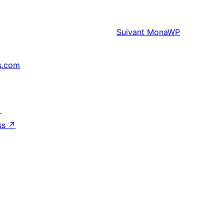
Suivant
MonaWP
s.com
↗
ss
↗