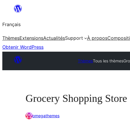
Aller
au
Français
contenu
Thèmes
Extensions
Actualités
Support
À propos
Composit
Obtenir WordPress
Thèmes
Tous les thèmes
Gro
Grocery Shopping Store
omegathemes