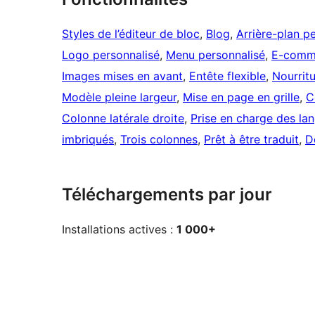
Styles de l’éditeur de bloc
, 
Blog
, 
Arrière-plan p
Logo personnalisé
, 
Menu personnalisé
, 
E-comm
Images mises en avant
, 
Entête flexible
, 
Nourrit
Modèle pleine largeur
, 
Mise en page en grille
, 
C
Colonne latérale droite
, 
Prise en charge des la
imbriqués
, 
Trois colonnes
, 
Prêt à être traduit
, 
D
Téléchargements par jour
Installations actives :
1 000+