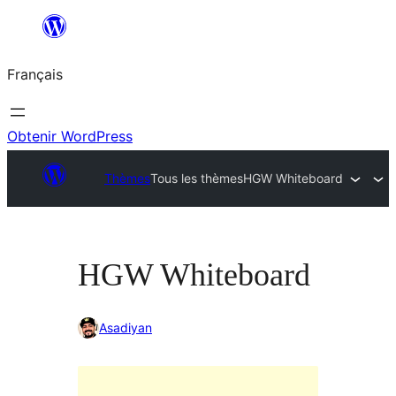
Aller
au
Français
contenu
Obtenir WordPress
Thèmes
Tous les thèmes
HGW Whiteboard
HGW Whiteboard
Asadiyan