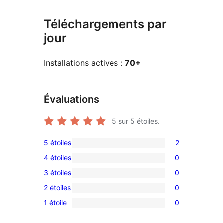
Téléchargements par
jour
Installations actives :
70+
Évaluations
5
sur 5 étoiles.
5 étoiles
2
2
4 étoiles
0
avis
0
3 étoiles
0
à
avis
0
5
2 étoiles
0
à
avis
0
étoiles
4
1 étoile
0
à
avis
0
étoile
3
à
avis