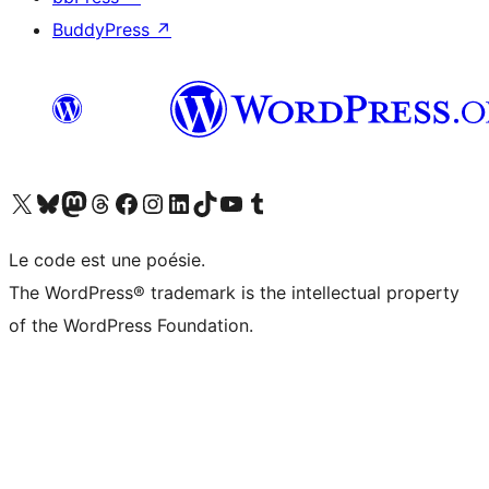
BuddyPress
↗
Visitez notre compte X (précédemment Twitter)
Visiter notre compte Bluesky
Visiter notre compte Mastodon
Visiter notre compte Threads
Consulter notre compte Facebook
Consulter notre compte Instagram
Consulter notre compte LinkedIn
Visiter notre compte TokTok
Visiter notre chaîne YouTube
Visiter notre compte Tumblr
Le code est une poésie.
The WordPress® trademark is the intellectual property
of the WordPress Foundation.