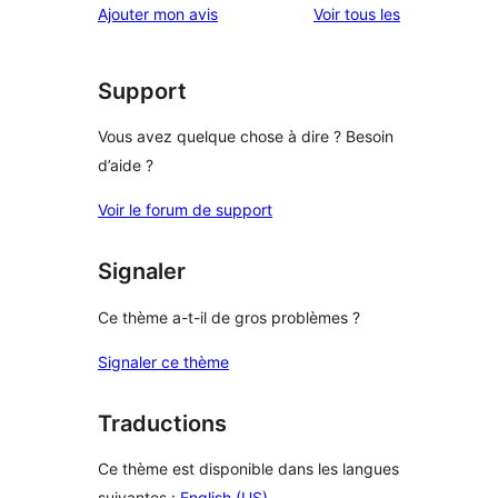
avis
Ajouter mon avis
Voir tous les
étoile
2
à
étoile
1
étoile
Support
Vous avez quelque chose à dire ? Besoin
d’aide ?
Voir le forum de support
Signaler
Ce thème a-t-il de gros problèmes ?
Signaler ce thème
Traductions
Ce thème est disponible dans les langues
suivantes :
English (US)
.