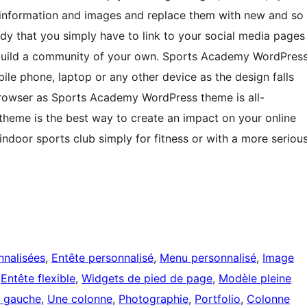
information and images and replace them with new and so
ady that you simply have to link to your social media pages
u build a community of your own. Sports Academy WordPres
bile phone, laptop or any other device as the design falls
 browser as Sports Academy WordPress theme is all-
heme is the best way to create an impact on your online
ndoor sports club simply for fitness or with a more seriou
nnalisées
, 
Entête personnalisé
, 
Menu personnalisé
, 
Image
 
Entête flexible
, 
Widgets de pied de page
, 
Modèle pleine
e gauche
, 
Une colonne
, 
Photographie
, 
Portfolio
, 
Colonne