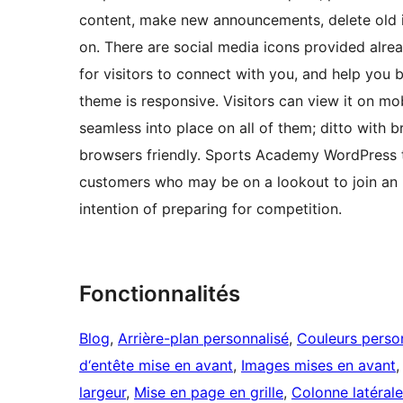
content, make new announcements, delete old 
on. There are social media icons provided alre
for visitors to connect with you, and help yo
theme is responsive. Visitors can view it on mo
seamless into place on all of them; ditto with
browsers friendly. Sports Academy WordPress t
customers who may be on a lookout to join an i
intention of preparing for competition.
Fonctionnalités
Blog
, 
Arrière-plan personnalisé
, 
Couleurs perso
d‘entête mise en avant
, 
Images mises en avant
,
largeur
, 
Mise en page en grille
, 
Colonne latéral