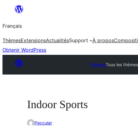
Aller
au
Français
contenu
Thèmes
Extensions
Actualités
Support
À propos
Composit
Obtenir WordPress
Thèmes
Tous les thème
Indoor Sports
Peccular