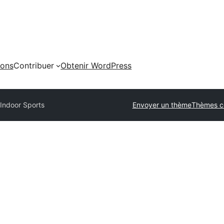
ions
Contribuer
Obtenir WordPress
s
Indoor Sports
Envoyer un thème
Thèmes c