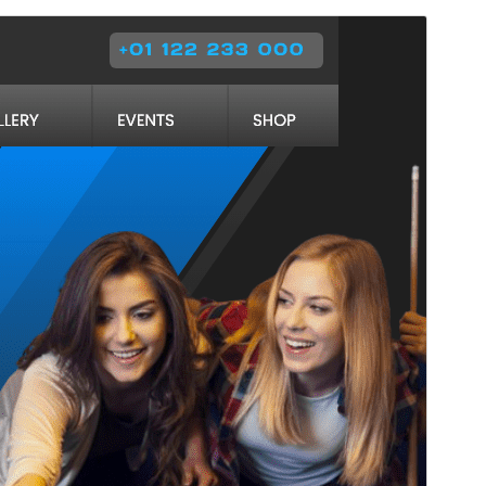
Aperçu
Télécharger
Version
0.2.4
Dernière mise à jour
10 juin 2026
Installations actives
30+
Version PHP
5.6
Page d’accueil du thème