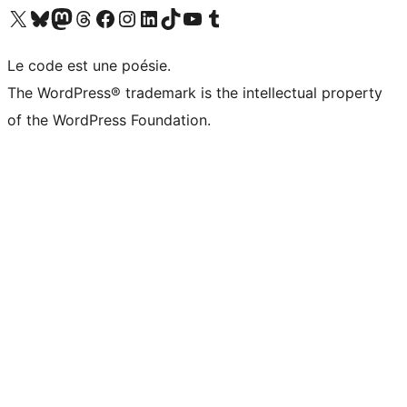
Visitez notre compte X (précédemment Twitter)
Visiter notre compte Bluesky
Visiter notre compte Mastodon
Visiter notre compte Threads
Consulter notre compte Facebook
Consulter notre compte Instagram
Consulter notre compte LinkedIn
Visiter notre compte TokTok
Visiter notre chaîne YouTube
Visiter notre compte Tumblr
Le code est une poésie.
The WordPress® trademark is the intellectual property
of the WordPress Foundation.