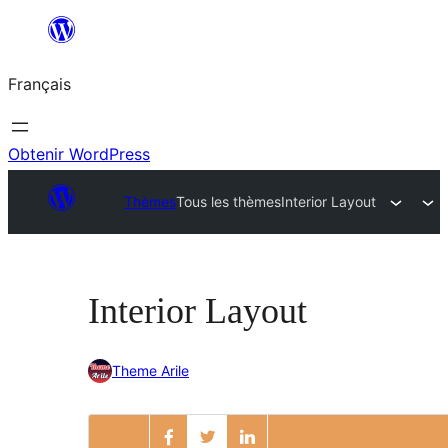
Aller
au
Français
contenu
Obtenir WordPress
Thèmes
Tous les thèmes
Interior Layout
Interior Layout
Theme Arile