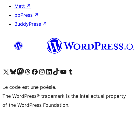
Matt
↗
bbPress
↗
BuddyPress
↗
Visitez notre compte X (précédemment Twitter)
Visiter notre compte Bluesky
Visiter notre compte Mastodon
Visiter notre compte Threads
Consulter notre compte Facebook
Consulter notre compte Instagram
Consulter notre compte LinkedIn
Visiter notre compte TokTok
Visiter notre chaîne YouTube
Visiter notre compte Tumblr
Le code est une poésie.
The WordPress® trademark is the intellectual property
of the WordPress Foundation.