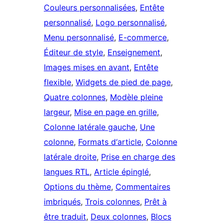
Couleurs personnalisées
, 
Entête
personnalisé
, 
Logo personnalisé
, 
Menu personnalisé
, 
E-commerce
, 
Éditeur de style
, 
Enseignement
, 
Images mises en avant
, 
Entête
flexible
, 
Widgets de pied de page
, 
Quatre colonnes
, 
Modèle pleine
largeur
, 
Mise en page en grille
, 
Colonne latérale gauche
, 
Une
colonne
, 
Formats d‘article
, 
Colonne
latérale droite
, 
Prise en charge des
langues RTL
, 
Article épinglé
, 
Options du thème
, 
Commentaires
imbriqués
, 
Trois colonnes
, 
Prêt à
être traduit
, 
Deux colonnes
, 
Blocs