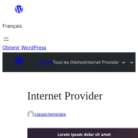
Aller
au
Français
contenu
Obtenir WordPress
Thèmes
Tous les thèmes
Internet Provider
Internet Provider
classictemplate