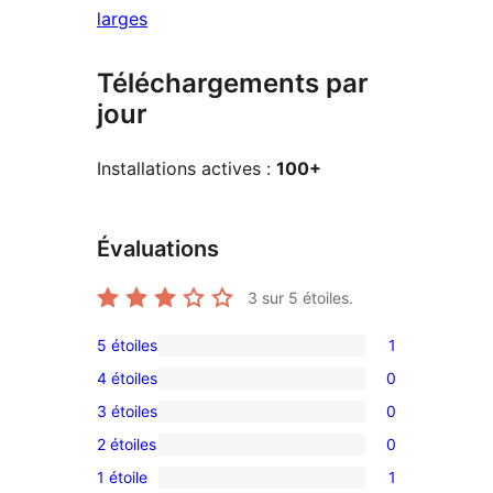
larges
Téléchargements par
jour
Installations actives :
100+
Évaluations
3
sur 5 étoiles.
5 étoiles
1
1
4 étoiles
0
avis
0
3 étoiles
0
à
avis
0
5
2 étoiles
0
à
avis
0
étoile
4
1 étoile
1
à
avis
1