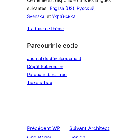
Ce thème est disponible dans les langues
suivantes :
English (US)
,
Русский
,
Svenska
, et
Українська
.
Traduire ce thème
Parcourir le code
Journal de développement
Dépôt Subversion
Parcourir dans Trac
Tickets Trac
Précédent
WP
Suivant
Architect
One Pager
Design