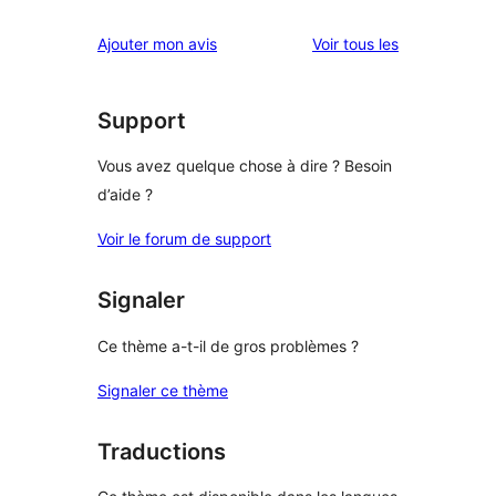
étoile
3
à
avis
avis
Ajouter mon avis
Voir tous les
étoile
2
à
étoile
1
étoile
Support
Vous avez quelque chose à dire ? Besoin
d’aide ?
Voir le forum de support
Signaler
Ce thème a-t-il de gros problèmes ?
Signaler ce thème
Traductions