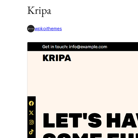
Kripa
wpkoithemes