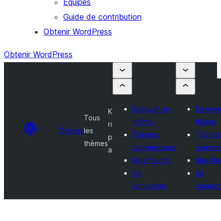
Équipes
Guide de contribution
Obtenir WordPress
Obtenir WordPress
Envoyer un
Envoye
K
Tous
thème
thème
ri
Thèmes
les
Thèmes
Thème
p
thèmes
commerciaux
commer
a
Mes favoris
Mes fav
Se
Se
connecter
connec