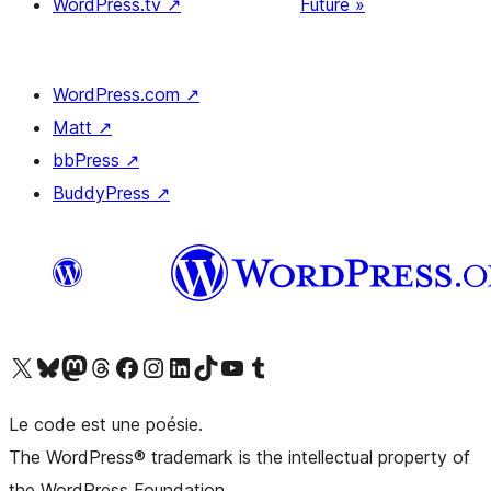
WordPress.tv
↗
Future »
WordPress.com
↗
Matt
↗
bbPress
↗
BuddyPress
↗
Visitez notre compte X (précédemment Twitter)
Visiter notre compte Bluesky
Visiter notre compte Mastodon
Visiter notre compte Threads
Consulter notre compte Facebook
Consulter notre compte Instagram
Consulter notre compte LinkedIn
Visiter notre compte TokTok
Visiter notre chaîne YouTube
Visiter notre compte Tumblr
Le code est une poésie.
The WordPress® trademark is the intellectual property of
the WordPress Foundation.