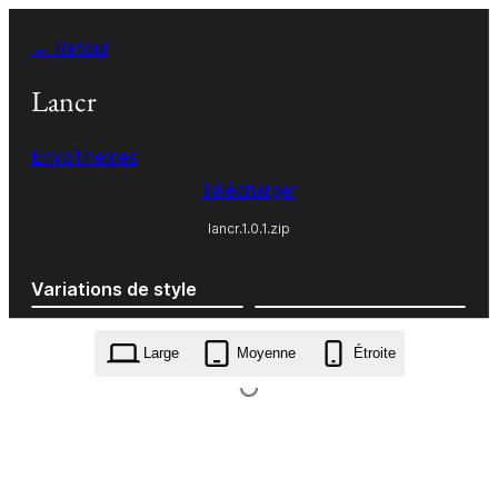
Aller
← Retour
au
contenu
Lancr
EnvoThemes
Télécharger
lancr.1.0.1.zip
Variations de style
Large
Moyenne
Étroite