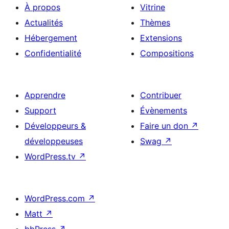
À propos
Vitrine
Actualités
Thèmes
Hébergement
Extensions
Confidentialité
Compositions
Apprendre
Contribuer
Support
Évènements
Développeurs &
Faire un don
↗
développeuses
Swag
↗
WordPress.tv
↗
WordPress.com
↗
Matt
↗