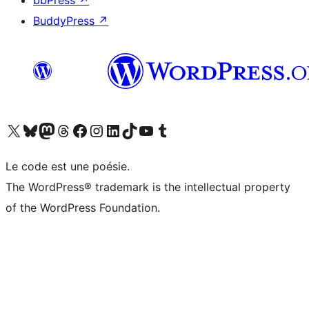
bbPress
↗
BuddyPress
↗
Visitez notre compte X (précédemment Twitter)
Visiter notre compte Bluesky
Visiter notre compte Mastodon
Visiter notre compte Threads
Consulter notre compte Facebook
Consulter notre compte Instagram
Consulter notre compte LinkedIn
Visiter notre compte TokTok
Visiter notre chaîne YouTube
Visiter notre compte Tumblr
Le code est une poésie.
The WordPress® trademark is the intellectual property
of the WordPress Foundation.