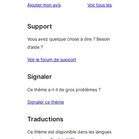
avis
Ajouter mon avis
Voir tous les
étoile
2
à
étoile
1
étoile
Support
Vous avez quelque chose à dire ? Besoin
d’aide ?
Voir le forum de support
Signaler
Ce thème a-t-il de gros problèmes ?
Signaler ce thème
Traductions
Ce thème est disponible dans les langues