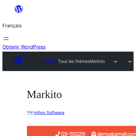
Aller
au
Français
contenu
Obtenir WordPress
Thèmes
Tous les thèmes
Markito
Markito
Infigo Software