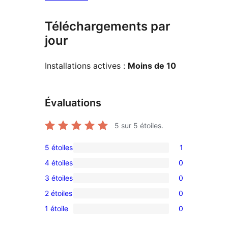
Téléchargements par
jour
Installations actives :
Moins de 10
Évaluations
5
sur 5 étoiles.
5 étoiles
1
1
4 étoiles
0
avis
0
3 étoiles
0
à
avis
0
5
2 étoiles
0
à
avis
0
étoile
4
1 étoile
0
à
avis
0
étoile
3
à
avis