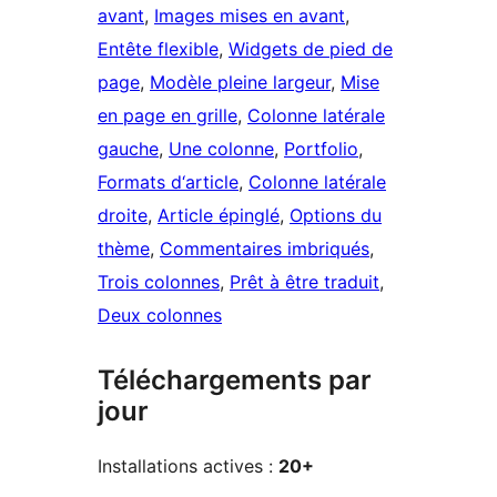
avant
, 
Images mises en avant
, 
Entête flexible
, 
Widgets de pied de
page
, 
Modèle pleine largeur
, 
Mise
en page en grille
, 
Colonne latérale
gauche
, 
Une colonne
, 
Portfolio
, 
Formats d‘article
, 
Colonne latérale
droite
, 
Article épinglé
, 
Options du
thème
, 
Commentaires imbriqués
, 
Trois colonnes
, 
Prêt à être traduit
, 
Deux colonnes
Téléchargements par
jour
Installations actives :
20+