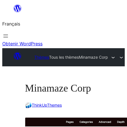
Aller
au
Français
contenu
Obtenir WordPress
Thèmes
Tous les thèmes
Minamaze Corp
Minamaze Corp
ThinkUpThemes