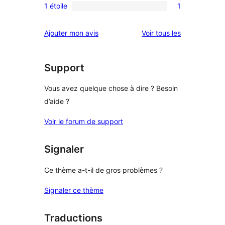
étoiles
4
1 étoile
1
à
avis
1
étoile
3
à
avis
avis
Ajouter mon avis
Voir tous les
étoile
2
à
étoile
1
étoile
Support
Vous avez quelque chose à dire ? Besoin
d’aide ?
Voir le forum de support
Signaler
Ce thème a-t-il de gros problèmes ?
Signaler ce thème
Traductions