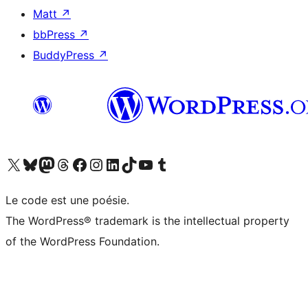
Matt
↗
bbPress
↗
BuddyPress
↗
Visitez notre compte X (précédemment Twitter)
Visiter notre compte Bluesky
Visiter notre compte Mastodon
Visiter notre compte Threads
Consulter notre compte Facebook
Consulter notre compte Instagram
Consulter notre compte LinkedIn
Visiter notre compte TokTok
Visiter notre chaîne YouTube
Visiter notre compte Tumblr
Le code est une poésie.
The WordPress® trademark is the intellectual property
of the WordPress Foundation.