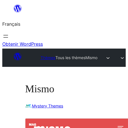
Aller
au
Français
contenu
Obtenir WordPress
Thèmes
Tous les thèmes
Mismo
Mismo
Mystery Themes