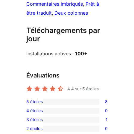
Commentaires imbriqués
, 
Prêt à
être traduit
, 
Deux colonnes
Téléchargements par
jour
Installations actives :
100+
Évaluations
4.4
sur 5 étoiles.
5 étoiles
8
8
4 étoiles
0
avis
0
3 étoiles
1
à
avis
1
5
2 étoiles
0
à
avis
0