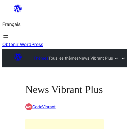
Aller
au
Français
contenu
Obtenir WordPress
Thèmes
Tous les thèmes
News Vibrant Plus
News Vibrant Plus
CodeVibrant