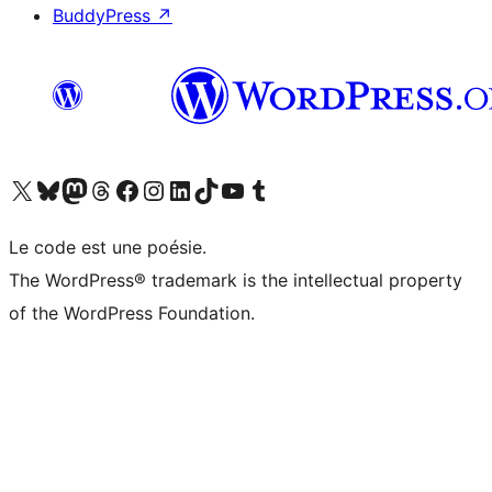
BuddyPress
↗
Visitez notre compte X (précédemment Twitter)
Visiter notre compte Bluesky
Visiter notre compte Mastodon
Visiter notre compte Threads
Consulter notre compte Facebook
Consulter notre compte Instagram
Consulter notre compte LinkedIn
Visiter notre compte TokTok
Visiter notre chaîne YouTube
Visiter notre compte Tumblr
Le code est une poésie.
The WordPress® trademark is the intellectual property
of the WordPress Foundation.