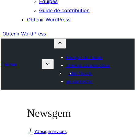
Équipes
Guide de contribution
Obtenir WordPress
Obtenir WordPress
Envoyer un thème
Thèmes
Thèmes commerciaux
Mes favoris
Se connecter
Newsgem
Ydesignservices