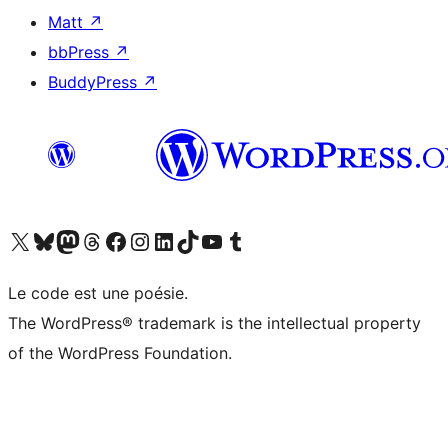
Matt
↗
bbPress
↗
BuddyPress
↗
Visitez notre compte X (précédemment Twitter)
Visiter notre compte Bluesky
Visiter notre compte Mastodon
Visiter notre compte Threads
Consulter notre compte Facebook
Consulter notre compte Instagram
Consulter notre compte LinkedIn
Visiter notre compte TokTok
Visiter notre chaîne YouTube
Visiter notre compte Tumblr
Le code est une poésie.
The WordPress® trademark is the intellectual property
of the WordPress Foundation.