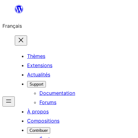
Aller
au
Français
contenu
Thèmes
Extensions
Actualités
Support
Documentation
Forums
À propos
Compositions
Contribuer