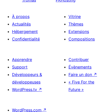
Tromas
PKHosting
À propos
Vitrine
Actualités
Thèmes
Hébergement
Extensions
Confidentialité
Compositions
Apprendre
Contribuer
Support
Évènements
Développeurs &
Faire un don
↗
développeuses
« Five For the
WordPress.tv
↗
Future »
WordPress.com
↗