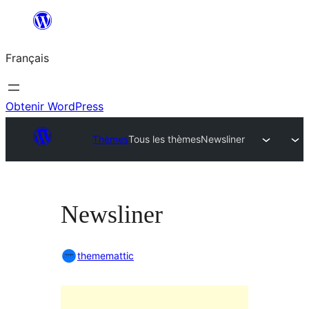
Aller
au
Français
contenu
Obtenir WordPress
Thèmes
Tous les thèmes
Newsliner
Newsliner
thememattic