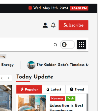
Aperçu
Télécharger
C’est un thème-enfant de
NewsMunch
.
Version
1.1.13
Dernière mise à jour
4 août 2026
Installations actives
1 000+
Version de WordPress
4.7
Version PHP
7.0
Page d’accueil du thème