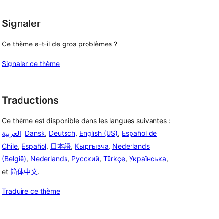
Signaler
Ce thème a-t-il de gros problèmes ?
Signaler ce thème
Traductions
Ce thème est disponible dans les langues suivantes :
العربية
,
Dansk
,
Deutsch
,
English (US)
,
Español de
Chile
,
Español
,
日本語
,
Кыргызча
,
Nederlands
(België)
,
Nederlands
,
Русский
,
Türkçe
,
Українська
,
et
简体中文
.
Traduire ce thème