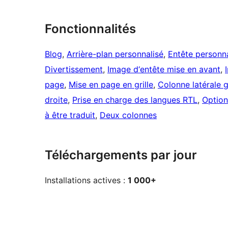
Fonctionnalités
Blog
, 
Arrière-plan personnalisé
, 
Entête personna
Divertissement
, 
Image d‘entête mise en avant
, 
page
, 
Mise en page en grille
, 
Colonne latérale 
droite
, 
Prise en charge des langues RTL
, 
Option
à être traduit
, 
Deux colonnes
Téléchargements par jour
Installations actives :
1 000+