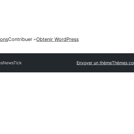
ions
Contribuer
Obtenir WordPress
es
NewsTick
Envoyer un thème
Thèmes co