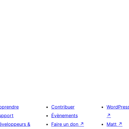
pprendre
Contribuer
WordPres
upport
Évènements
↗
éveloppeurs &
Faire un don
↗
Matt
↗