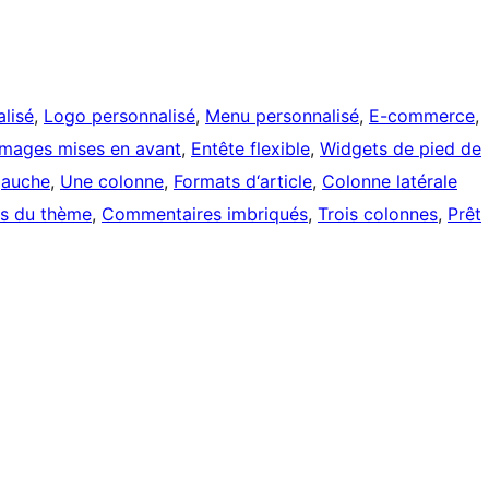
lisé
, 
Logo personnalisé
, 
Menu personnalisé
, 
E-commerce
, 
Images mises en avant
, 
Entête flexible
, 
Widgets de pied de
gauche
, 
Une colonne
, 
Formats d‘article
, 
Colonne latérale
s du thème
, 
Commentaires imbriqués
, 
Trois colonnes
, 
Prêt