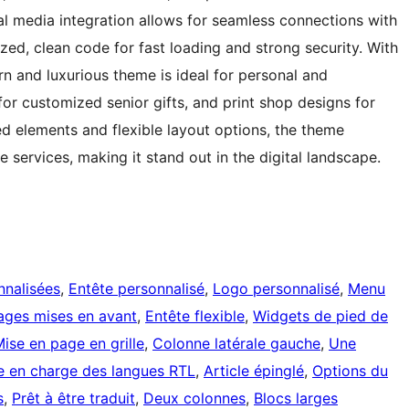
l media integration allows for seamless connections with
ized, clean code for fast loading and strong security. With
n and luxurious theme is ideal for personal and
for customized senior gifts, and print shop designs for
d elements and flexible layout options, the theme
 services, making it stand out in the digital landscape.
nnalisées
, 
Entête personnalisé
, 
Logo personnalisé
, 
Menu
ages mises en avant
, 
Entête flexible
, 
Widgets de pied de
ise en page en grille
, 
Colonne latérale gauche
, 
Une
e en charge des langues RTL
, 
Article épinglé
, 
Options du
s
, 
Prêt à être traduit
, 
Deux colonnes
, 
Blocs larges