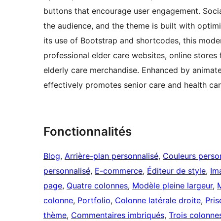
buttons that encourage user engagement. Socia
the audience, and the theme is built with optim
its use of Bootstrap and shortcodes, this moder
professional elder care websites, online stores 
elderly care merchandise. Enhanced by animate
effectively promotes senior care and health care
Fonctionnalités
Blog
, 
Arrière-plan personnalisé
, 
Couleurs perso
personnalisé
, 
E-commerce
, 
Éditeur de style
, 
Im
page
, 
Quatre colonnes
, 
Modèle pleine largeur
, 
M
colonne
, 
Portfolio
, 
Colonne latérale droite
, 
Pris
thème
, 
Commentaires imbriqués
, 
Trois colonne