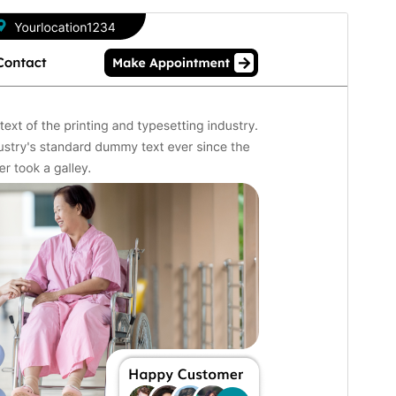
Aperçu
Télécharger
Version
0.3.3
Dernière mise à jour
8 juillet 2026
Installations actives
70+
Version de WordPress
5.0
Version PHP
5.6
Page d’accueil du thème