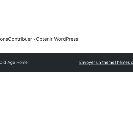
ions
Contribuer
Obtenir WordPress
Old Age Home
Envoyer un thème
Thèmes 