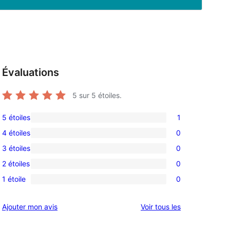
Évaluations
5
sur 5 étoiles.
5 étoiles
1
1
4 étoiles
0
avis
0
3 étoiles
0
à
avis
0
5
2 étoiles
0
à
avis
0
étoile
4
1 étoile
0
à
avis
0
étoile
3
à
avis
avis
Ajouter mon avis
Voir tous les
étoile
2
à
étoile
1