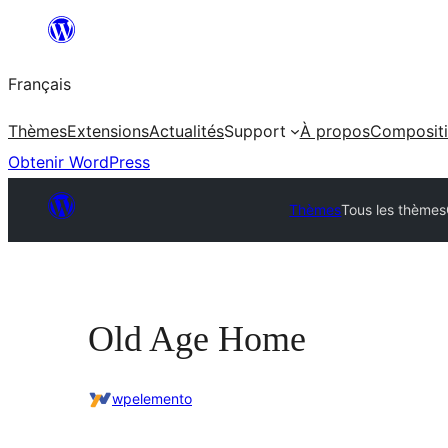
Aller
au
Français
contenu
Thèmes
Extensions
Actualités
Support
À propos
Composit
Obtenir WordPress
Thèmes
Tous les thèmes
Old Age Home
wpelemento