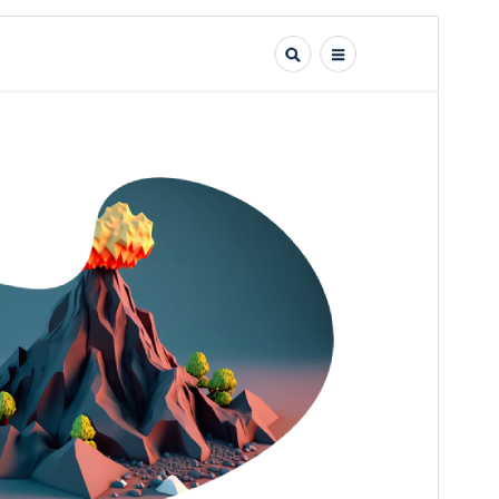
Aperçu
Télécharger
Version
1.2.1
Dernière mise à jour
23 juillet 2026
Installations actives
500+
Version PHP
7.4
Page d’accueil du thème