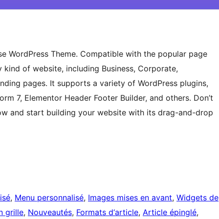
ose WordPress Theme. Compatible with the popular page
ny kind of website, including Business, Corporate,
nding pages. It supports a variety of WordPress plugins,
m 7, Elementor Header Footer Builder, and others. Don’t
ow and start building your website with its drag-and-drop
isé
, 
Menu personnalisé
, 
Images mises en avant
, 
Widgets de
 grille
, 
Nouveautés
, 
Formats d‘article
, 
Article épinglé
, 