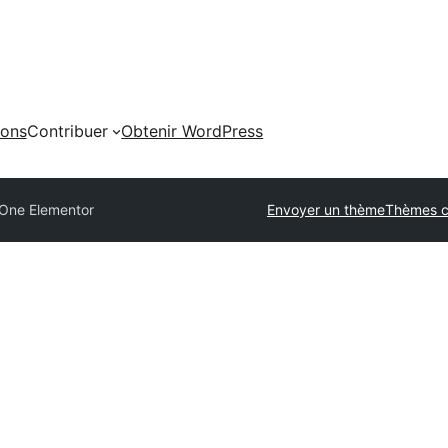
ions
Contribuer
Obtenir WordPress
One Elementor
Envoyer un thème
Thèmes 