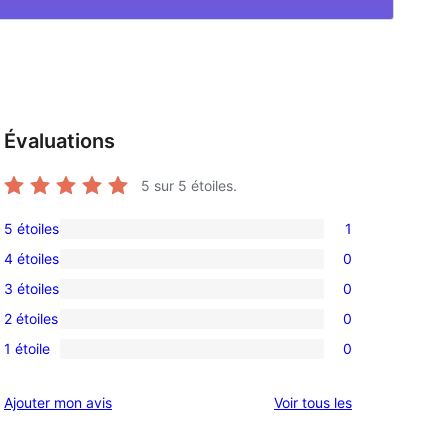
Évaluations
5
sur 5 étoiles.
5 étoiles
1
1
4 étoiles
0
avis
0
3 étoiles
0
à
avis
0
5
2 étoiles
0
à
avis
0
étoile
4
1 étoile
0
à
avis
0
étoile
3
à
avis
avis
Ajouter mon avis
Voir tous les
étoile
2
à
étoile
1