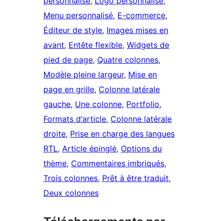
personnalisé
, 
Logo personnalisé
, 
Menu personnalisé
, 
E-commerce
, 
Éditeur de style
, 
Images mises en
avant
, 
Entête flexible
, 
Widgets de
pied de page
, 
Quatre colonnes
, 
Modèle pleine largeur
, 
Mise en
page en grille
, 
Colonne latérale
gauche
, 
Une colonne
, 
Portfolio
, 
Formats d‘article
, 
Colonne latérale
droite
, 
Prise en charge des langues
RTL
, 
Article épinglé
, 
Options du
thème
, 
Commentaires imbriqués
, 
Trois colonnes
, 
Prêt à être traduit
, 
Deux colonnes