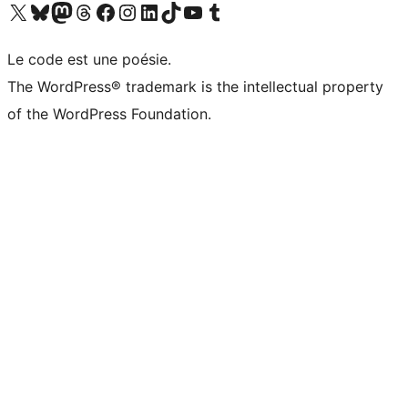
Visitez notre compte X (précédemment Twitter)
Visiter notre compte Bluesky
Visiter notre compte Mastodon
Visiter notre compte Threads
Consulter notre compte Facebook
Consulter notre compte Instagram
Consulter notre compte LinkedIn
Visiter notre compte TokTok
Visiter notre chaîne YouTube
Visiter notre compte Tumblr
Le code est une poésie.
The WordPress® trademark is the intellectual property
of the WordPress Foundation.