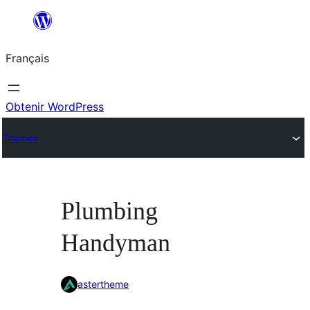
Aller
au
Français
contenu
Obtenir WordPress
Thèmes
Plumbing
Handyman
astertheme