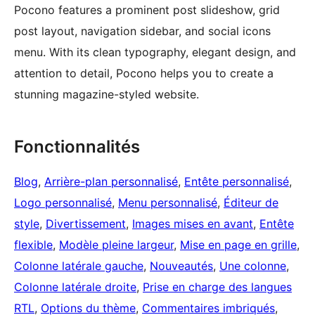
Pocono features a prominent post slideshow, grid
post layout, navigation sidebar, and social icons
menu. With its clean typography, elegant design, and
attention to detail, Pocono helps you to create a
stunning magazine-styled website.
Fonctionnalités
Blog
, 
Arrière-plan personnalisé
, 
Entête personnalisé
, 
Logo personnalisé
, 
Menu personnalisé
, 
Éditeur de
style
, 
Divertissement
, 
Images mises en avant
, 
Entête
flexible
, 
Modèle pleine largeur
, 
Mise en page en grille
, 
Colonne latérale gauche
, 
Nouveautés
, 
Une colonne
, 
Colonne latérale droite
, 
Prise en charge des langues
RTL
, 
Options du thème
, 
Commentaires imbriqués
, 