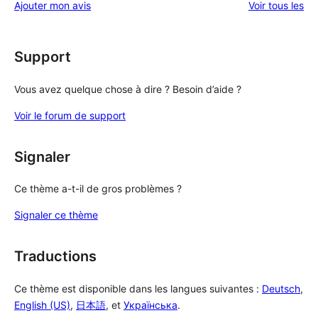
étoile
avi
Ajouter mon avis
Voir tous les
2
à
étoile
1
étoile
Support
Vous avez quelque chose à dire ? Besoin d’aide ?
Voir le forum de support
Signaler
Ce thème a-t-il de gros problèmes ?
Signaler ce thème
Traductions
Ce thème est disponible dans les langues suivantes :
Deutsch
,
English (US)
,
日本語
, et
Українська
.