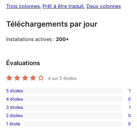
Trois colonnes
, 
Prêt à être traduit
, 
Deux colonnes
Téléchargements par jour
Installations actives :
200+
Évaluations
4
sur 5 étoiles.
5 étoiles
1
1
4 étoiles
0
avis
0
3 étoiles
1
à
avis
1
5
2 étoiles
0
à
avis
0
étoile
4
1 étoile
0
à
avis
0
étoile
3
à
avis