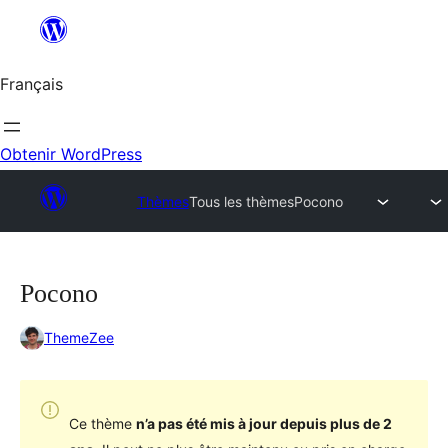
Aller
au
contenu
Français
Obtenir WordPress
Thèmes
Tous les thèmes
Pocono
Pocono
ThemeZee
Ce thème
n’a pas été mis à jour depuis plus de 2