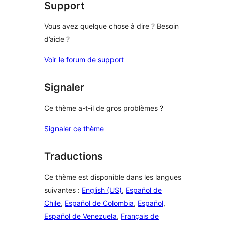
étoile
Support
Vous avez quelque chose à dire ? Besoin
d’aide ?
Voir le forum de support
Signaler
Ce thème a-t-il de gros problèmes ?
Signaler ce thème
Traductions
Ce thème est disponible dans les langues
suivantes :
English (US)
,
Español de
Chile
,
Español de Colombia
,
Español
,
Español de Venezuela
,
Français de