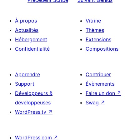
Précédent
Scribe
Suivant
Genius
À propos
Vitrine
Actualités
Thèmes
Hébergement
Extensions
Confidentialité
Compositions
Apprendre
Contribuer
Support
Évènements
Développeurs &
Faire un don
↗
développeuses
Swag
↗
WordPress.tv
↗
WordPress.com
↗