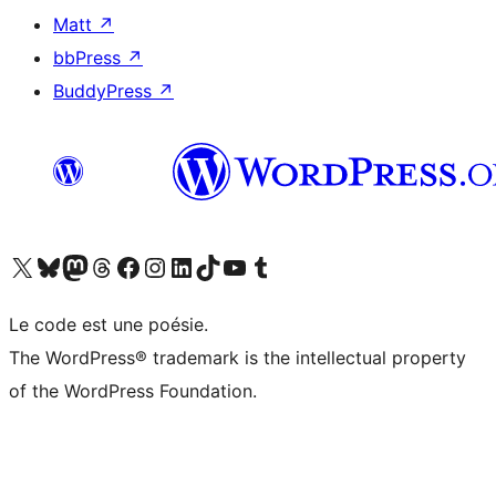
Matt
↗
bbPress
↗
BuddyPress
↗
Visitez notre compte X (précédemment Twitter)
Visiter notre compte Bluesky
Visiter notre compte Mastodon
Visiter notre compte Threads
Consulter notre compte Facebook
Consulter notre compte Instagram
Consulter notre compte LinkedIn
Visiter notre compte TokTok
Visiter notre chaîne YouTube
Visiter notre compte Tumblr
Le code est une poésie.
The WordPress® trademark is the intellectual property
of the WordPress Foundation.