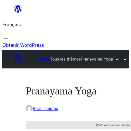
Aller
au
Français
contenu
Obtenir WordPress
Thèmes
Tous les thèmes
Pranayama Yoga
Pranayama Yoga
Rara Themes