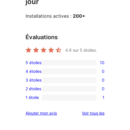
jour
Installations actives :
200+
Évaluations
4.6
sur 5 étoiles.
5 étoiles
10
10
4 étoiles
0
avis
0
3 étoiles
0
à
avis
0
5
2 étoiles
0
à
avis
0
étoiles
4
1 étoile
1
à
avis
1
étoile
3
à
avis
avis
Ajouter mon avis
Voir tous les
étoile
2
à
étoile
1