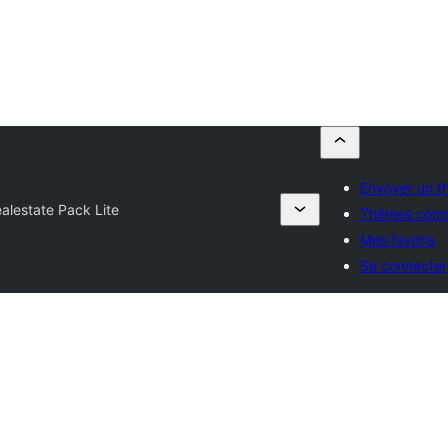
Envoyer un 
alestate Pack Lite
Thèmes comm
Mes favoris
Se connecter