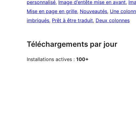
personnalisé
, 
Image d‘entête mise en avant
, 
Ima
Mise en page en grille
, 
Nouveautés
, 
Une colon
imbriqués
, 
Prêt à être traduit
, 
Deux colonnes
Téléchargements par jour
Installations actives :
100+