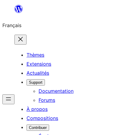
Aller
au
Français
contenu
Thèmes
Extensions
Actualités
Support
Documentation
Forums
À propos
Compositions
Contribuer