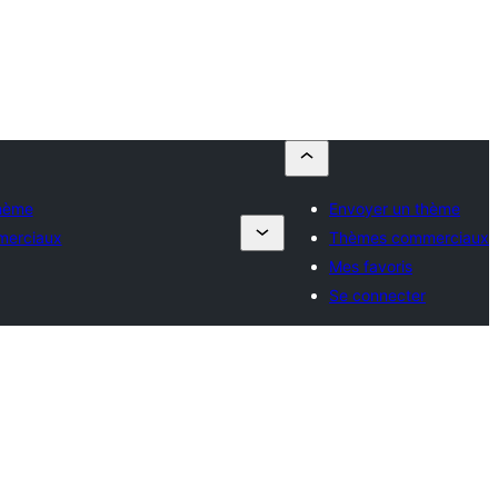
thème
Envoyer un thème
erciaux
Thèmes commerciaux
Mes favoris
Se connecter