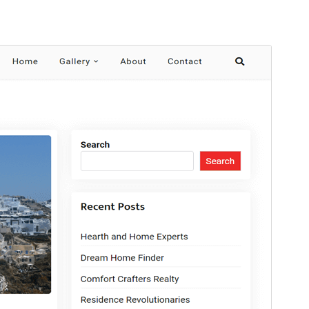
Aperçu
Télécharger
C’est un thème-enfant de
Real Estate
Pack
.
Version
1.0.3
Dernière mise à jour
4 août 2026
Installations actives
100+
Version de WordPress
6.0
Version PHP
7.4
Page d’accueil du thème