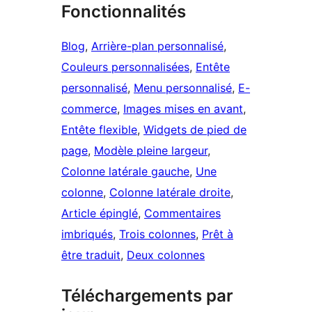
Fonctionnalités
Blog
, 
Arrière-plan personnalisé
, 
Couleurs personnalisées
, 
Entête
personnalisé
, 
Menu personnalisé
, 
E-
commerce
, 
Images mises en avant
, 
Entête flexible
, 
Widgets de pied de
page
, 
Modèle pleine largeur
, 
Colonne latérale gauche
, 
Une
colonne
, 
Colonne latérale droite
, 
Article épinglé
, 
Commentaires
imbriqués
, 
Trois colonnes
, 
Prêt à
être traduit
, 
Deux colonnes
Téléchargements par