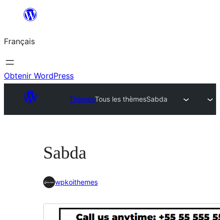
Aller
au
Français
contenu
Obtenir WordPress
Thèmes
Tous les thèmes
Sabda
Sabda
wpkoithemes