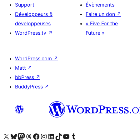
Support
Évènements
Développeurs &
Faire un don
↗
développeuses
« Five For the
WordPress.tv
↗
Future »
WordPress.com
↗
Matt
↗
bbPress
↗
BuddyPress
↗
Visitez notre compte X (précédemment Twitter)
Visiter notre compte Bluesky
Visiter notre compte Mastodon
Visiter notre compte Threads
Consulter notre compte Facebook
Consulter notre compte Instagram
Consulter notre compte LinkedIn
Visiter notre compte TokTok
Visiter notre chaîne YouTube
Visiter notre compte Tumblr