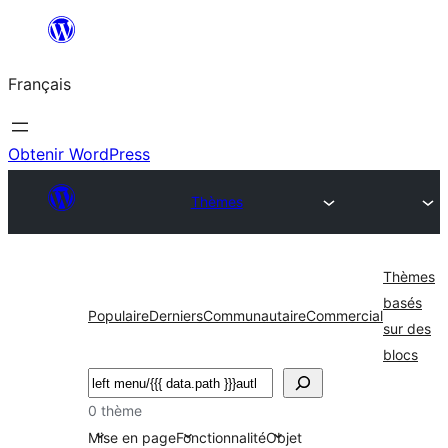
Aller
au
Français
contenu
Obtenir WordPress
Thèmes
Thèmes
basés
Populaire
Derniers
Communautaire
Commercial
sur des
blocs
Rechercher
0 thème
Mise en page
Fonctionnalité
Objet