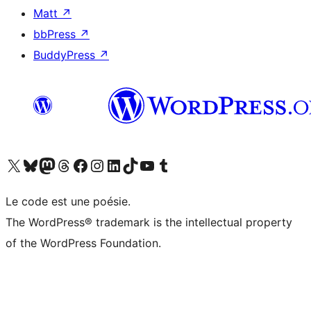
Matt
↗
bbPress
↗
BuddyPress
↗
Visitez notre compte X (précédemment Twitter)
Visiter notre compte Bluesky
Visiter notre compte Mastodon
Visiter notre compte Threads
Consulter notre compte Facebook
Consulter notre compte Instagram
Consulter notre compte LinkedIn
Visiter notre compte TokTok
Visiter notre chaîne YouTube
Visiter notre compte Tumblr
Le code est une poésie.
The WordPress® trademark is the intellectual property
of the WordPress Foundation.