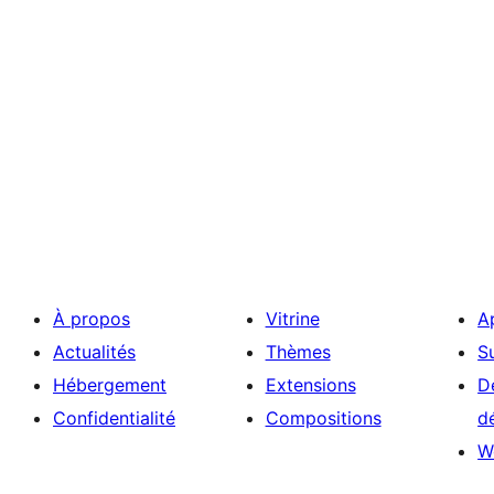
À propos
Vitrine
A
Actualités
Thèmes
S
Hébergement
Extensions
D
Confidentialité
Compositions
d
W