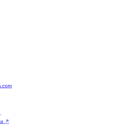
s.com
↗
ss
↗