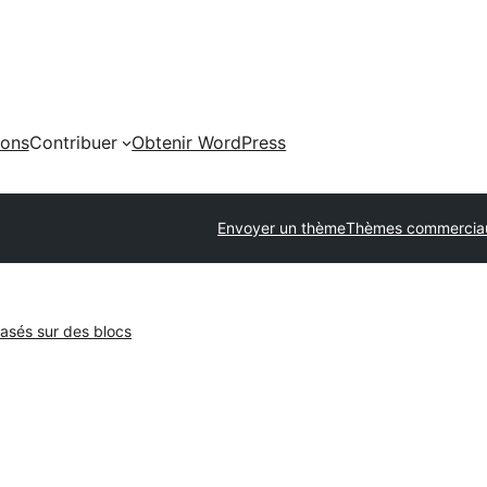
ions
Contribuer
Obtenir WordPress
Envoyer un thème
Thèmes commercia
sés sur des blocs