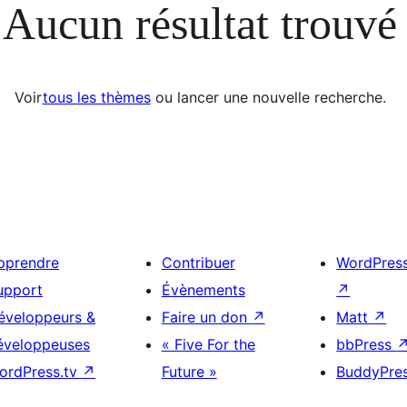
Aucun résultat trouvé
Voir
tous les thèmes
ou lancer une nouvelle recherche.
pprendre
Contribuer
WordPres
upport
Évènements
↗
éveloppeurs &
Faire un don
↗
Matt
↗
éveloppeuses
« Five For the
bbPress
ordPress.tv
↗
Future »
BuddyPre