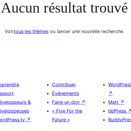
Aucun résultat trouvé
Voir
tous les thèmes
ou lancer une nouvelle recherche.
pprendre
Contribuer
WordPres
upport
Évènements
↗
éveloppeurs &
Faire un don
↗
Matt
↗
éveloppeuses
« Five For the
bbPress
ordPress.tv
↗
Future »
BuddyPre