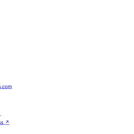
s.com
↗
ss
↗