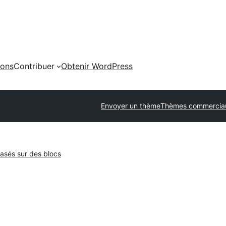
ions
Contribuer
Obtenir WordPress
Envoyer un thème
Thèmes commercia
sés sur des blocs