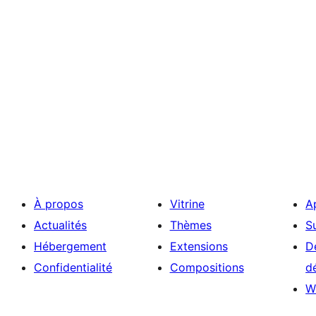
À propos
Vitrine
A
Actualités
Thèmes
S
Hébergement
Extensions
D
Confidentialité
Compositions
d
W