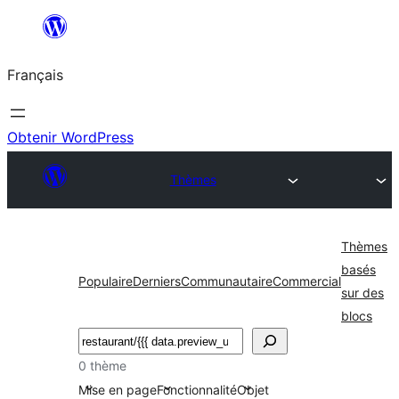
Aller
au
Français
contenu
Obtenir WordPress
Thèmes
Thèmes
basés
Populaire
Derniers
Communautaire
Commercial
sur des
blocs
Rechercher
0 thème
Mise en page
Fonctionnalité
Objet