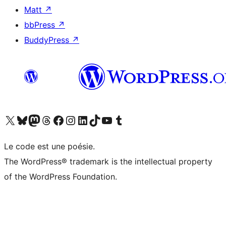
Matt
↗
bbPress
↗
BuddyPress
↗
Visitez notre compte X (précédemment Twitter)
Visiter notre compte Bluesky
Visiter notre compte Mastodon
Visiter notre compte Threads
Consulter notre compte Facebook
Consulter notre compte Instagram
Consulter notre compte LinkedIn
Visiter notre compte TokTok
Visiter notre chaîne YouTube
Visiter notre compte Tumblr
Le code est une poésie.
The WordPress® trademark is the intellectual property
of the WordPress Foundation.