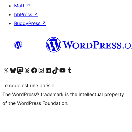
Matt
↗
bbPress
↗
BuddyPress
↗
Visitez notre compte X (précédemment Twitter)
Visiter notre compte Bluesky
Visiter notre compte Mastodon
Visiter notre compte Threads
Consulter notre compte Facebook
Consulter notre compte Instagram
Consulter notre compte LinkedIn
Visiter notre compte TokTok
Visiter notre chaîne YouTube
Visiter notre compte Tumblr
Le code est une poésie.
The WordPress® trademark is the intellectual property
of the WordPress Foundation.