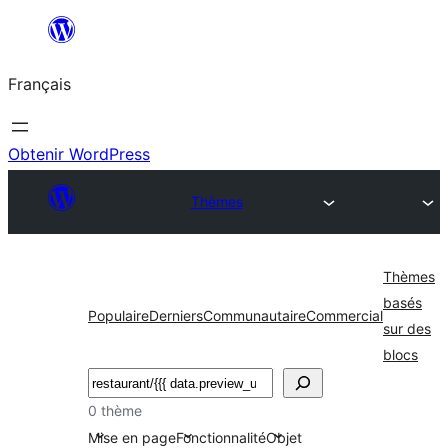
Aller
au
Français
contenu
Obtenir WordPress
Thèmes
Thèmes
basés
Populaire
Derniers
Communautaire
Commercial
sur des
blocs
Rechercher
0 thème
Mise en page
Fonctionnalité
Objet